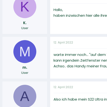
K
Hallo,
haben inzwischen hier alle ih
K.
User
12. April 2022
M
warte immer noch... "auf dem 
kann irgendein Zeitfenster nen
Achso.. das Handy meiner Fra
m.
User
12. April 2022
A
Also ich habe mein S22 Ultra 