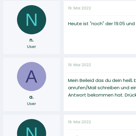
19. Mai 2022
N
Heute ist "noch" der 19.05 und
n.
User
19. Mai 2022
A
Mein Beileid das du dein heiß 
anrufen/Mail schreiben und e
Antwort bekommen hat. Drücke
a.
User
19. Mai 2022
N