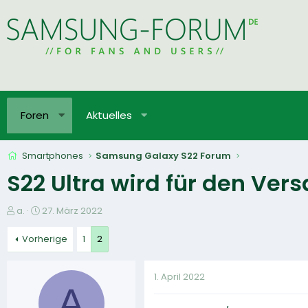
Foren
Aktuelles
Smartphones
Samsung Galaxy S22 Forum
S22 Ultra wird für den Ver
E
E
a.
27. März 2022
r
r
s
s
Vorherige
1
2
t
t
e
e
1. April 2022
l
l
A
l
l
e
t