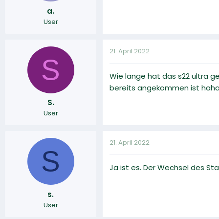
a.
User
21. April 2022
S
Wie lange hat das s22 ultra 
bereits angekommen ist hah
S.
User
21. April 2022
S
Ja ist es. Der Wechsel des St
s.
User