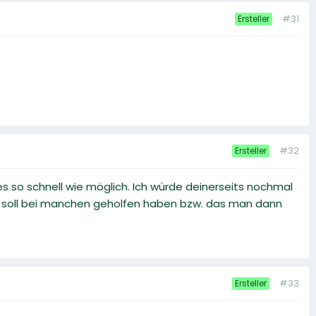
#31
Ersteller
#32
Ersteller
 es so schnell wie möglich. Ich würde deinerseits nochmal
as soll bei manchen geholfen haben bzw. das man dann
#33
Ersteller