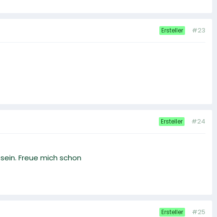
#23
Ersteller
#24
Ersteller
sein. Freue mich schon
#25
Ersteller