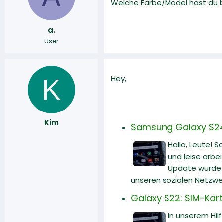
Welche Farbe/Model hast du b
r
a
m
a.
User
K
Hey,
Kim
Samsung Galaxy S24 U
Hallo, Leute! 
und leise arbe
Update wurde v
unseren sozialen Netzwe
Galaxy S22: SIM-Karte
In unserem Hilf