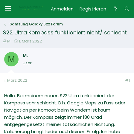
Anmelden
Registrieren
Samsung Galaxy S22 Forum
S22 Ultra Kompass funktioniert nicht/ schlecht
E
E
M.
1. März 2022
r
r
s
s
M.
M
t
t
User
e
e
l
l
l
l
1. März 2022
#1
e
t
r
a
m
Hallo. Bei meinem neuen S22 Ultra funktioniert der
Kompass sehr schlecht. D.h. Google Maps zu Fuss oder
Navigation per Komoot beim Wandern ist kaum
möglich. Der Kompass zeigt immer 180 Grad
entgegengesetzt meiner tatsächlichen Richtung.
Kalibrierung bringt leider auch keinen Erfolg. Ich habe