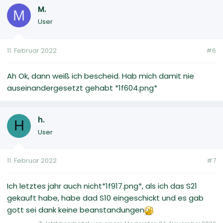
M.
M
User
11. Februar 2022
#6
Ah Ok, dann weiß ich bescheid. Hab mich damit nie
auseinandergesetzt gehabt *1f604.png*
h.
H
User
11. Februar 2022
#7
Ich letztes jahr auch nicht*1f917.png*, als ich das S21
gekauft habe, habe dad S10 eingeschickt und es gab
gott sei dank keine beanstandungen