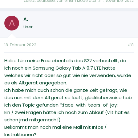
Zuletzt bearbeitet von einem Moderator:
24. November 2022
A.
A
User
18. Februar 2022
#8
Habe für meine Frau ebenfalls das S22 vorbestellt, da
ich noch ein Samsung Galaxy Tab A 9.7 LTE hatte
welches wir nicht oder so gut wie nie verwenden, wurde
es als Altgerät angegeben.
Ich habe mich auch schon die ganze Zeit gefragt, wie
das nun mit dem Altgerät so läuft, glücklicherweise hab
ich den Topic gefunden *:face-with-tears-of-joy:
Ein / zwei Fragen hätte ich noch zum Ablauf (vllt hat es
schon jmd mitgemacht):
Bekommt man noch mal eine Mail mit Infos /
Instruktionen?