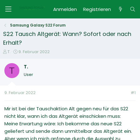
Anmelden
Registrieren
Samsung Galaxy S22 Forum
S22 Tausch Altgerät: Wann? Sofort oder nach
Erhalt?
E
E
T.
9. Februar 2022
r
r
s
s
T.
T
t
t
User
e
e
l
l
l
l
9. Februar 2022
#1
e
t
r
a
m
Mir ist bei der Tauschaktion Alt gegen neu für das S22
nicht klar, wann ich das Altgerät einschicken muss:
Meine Erwartung wäre: Ich bekomme das neue S22
geliefert und sende dann unmittelbar das Altgerät ein.
Aber wenn ich mich anfange durch die Auswahl zu