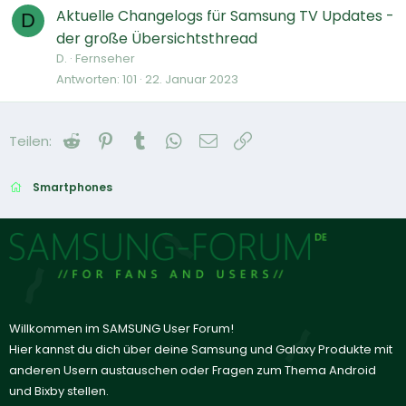
Aktuelle Changelogs für Samsung TV Updates -
D
der große Übersichtsthread
D.
Fernseher
Antworten
101
22. Januar 2023
Reddit
Pinterest
Tumblr
WhatsApp
E-Mail
Link
Teilen:
Smartphones
Willkommen im SAMSUNG User Forum!
Hier kannst du dich über deine Samsung und Galaxy Produkte mit
anderen Usern austauschen oder Fragen zum Thema Android
und Bixby stellen.