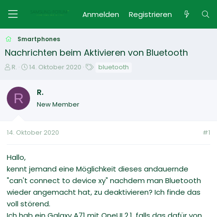
Anmelden
Registrieren
Smartphones
Nachrichten beim Aktivieren von Bluetooth
E
E
S
R.
14. Oktober 2020
bluetooth
r
r
c
s
s
h
R.
t
R
t
l
New Member
e
e
a
l
l
g
l
l
w
14. Oktober 2020
#1
e
t
o
r
a
r
m
t
Hallo,
e
kennt jemand eine Möglichkeit dieses andauernde
"can't connect to device xy" nachdem man Bluetooth
wieder angemacht hat, zu deaktivieren? Ich finde das
voll störend.
Ich hab ein Galaxy A71 mit OneUI 2.1, falls das dafür von