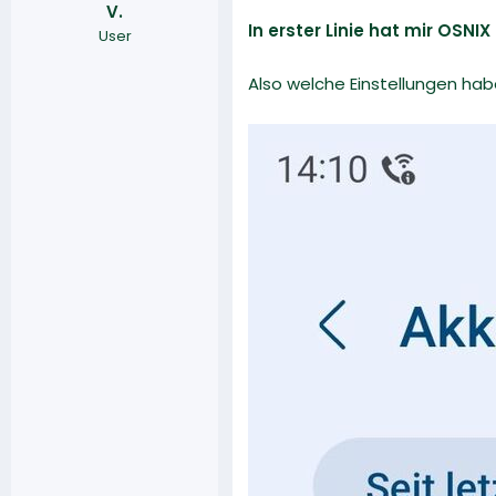
V.
r
a
In erster Linie hat mir OSN
User
m
Also welche Einstellungen ha