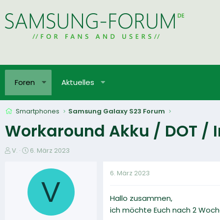
Foren
Aktuelles
Smartphones
Samsung Galaxy S23 Forum
Workaround Akku / DOT / I
E
E
V.
6. März 2023
r
r
s
s
6. März 2023
t
t
V
e
e
Hallo zusammen,
l
l
l
l
ich möchte Euch nach 2 Woche
e
t