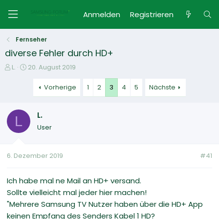
Anmelden
Registrieren
Fernseher
diverse Fehler durch HD+
E
E
L.
20. August 2019
r
r
s
s
Vorherige
1
2
3
4
5
Nächste
t
t
e
e
L.
l
l
L
l
l
User
e
t
r
a
m
6. Dezember 2019
#41
Ich habe mal ne Mail an HD+ versand.
Sollte vielleicht mal jeder hier machen!
"Mehrere Samsung TV Nutzer haben über die HD+ App
keinen Empfang des Senders Kabel 1 HD?