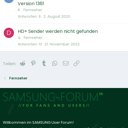
Version 1361
R.
Fernseher
Antworten
6
2. August 2020
HD+ Sender werden nicht gefunden
D
d.
Fernseher
Antworten
13
21. November 2022
Reddit
Pinterest
Tumblr
WhatsApp
E-Mail
Link
Teilen:
Fernseher
Willkommen im SAMSUNG User Forum!