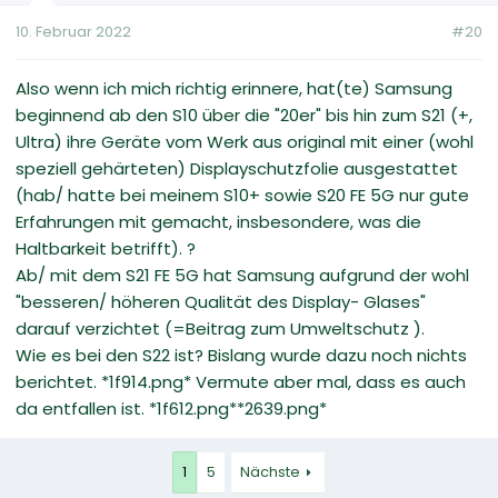
10. Februar 2022
#20
Also wenn ich mich richtig erinnere, hat(te) Samsung
beginnend ab den S10 über die "20er" bis hin zum S21 (+,
Ultra) ihre Geräte vom Werk aus original mit einer (wohl
speziell gehärteten) Displayschutzfolie ausgestattet
(hab/ hatte bei meinem S10+ sowie S20 FE 5G nur gute
Erfahrungen mit gemacht, insbesondere, was die
Haltbarkeit betrifft). ?
Ab/ mit dem S21 FE 5G hat Samsung aufgrund der wohl
"besseren/ höheren Qualität des Display- Glases"
darauf verzichtet (=Beitrag zum Umweltschutz ).
Wie es bei den S22 ist? Bislang wurde dazu noch nichts
berichtet. *1f914.png* Vermute aber mal, dass es auch
da entfallen ist. *1f612.png**2639.png*
1
5
Nächste