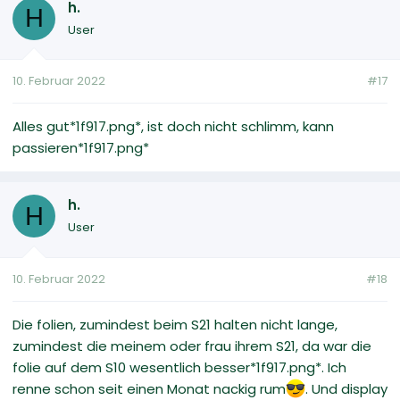
h.
H
User
10. Februar 2022
#17
Alles gut*1f917.png*, ist doch nicht schlimm, kann
passieren*1f917.png*
h.
H
User
10. Februar 2022
#18
Die folien, zumindest beim S21 halten nicht lange,
zumindest die meinem oder frau ihrem S21, da war die
folie auf dem S10 wesentlich besser*1f917.png*. Ich
renne schon seit einen Monat nackig rum
. Und display