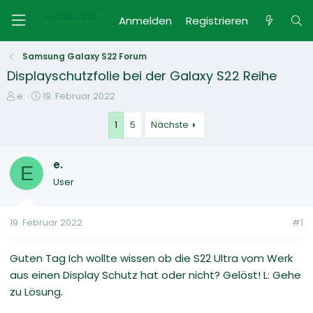
Anmelden
Registrieren
Samsung Galaxy S22 Forum
Displayschutzfolie bei der Galaxy S22 Reihe
E
E
e.
19. Februar 2022
r
r
s
s
1
5
Nächste
t
t
e
e
e.
l
l
E
l
l
User
e
t
r
a
m
19. Februar 2022
#1
Guten Tag Ich wollte wissen ob die S22 Ultra vom Werk
aus einen Display Schutz hat oder nicht? Gelöst! L: Gehe
zu Lösung.