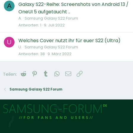
Galaxy S22-Reihe: Screenshots von Android 13 /
A
OneUI 5 aufgetaucht ..
A.
Samsung Galaxy S22 Forum
Antworten
1
9. Juli 2022
Welches Cover nutzt ihr für euer S22 (Ultra)
U
U.
Samsung Galaxy S22 Forum
Antworten
38
9. März 2022
Reddit
Pinterest
Tumblr
WhatsApp
E-Mail
Link
Teilen:
Samsung Galaxy S22 Forum