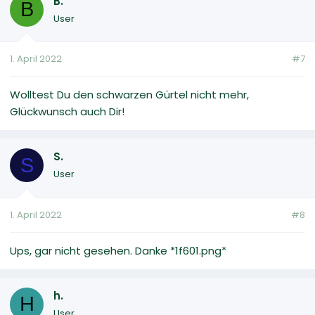
B.
B
User
1. April 2022
#7
Wolltest Du den schwarzen Gürtel nicht mehr,
Glückwunsch auch Dir!
S.
S
User
1. April 2022
#8
Ups, gar nicht gesehen. Danke *1f601.png*
h.
H
User