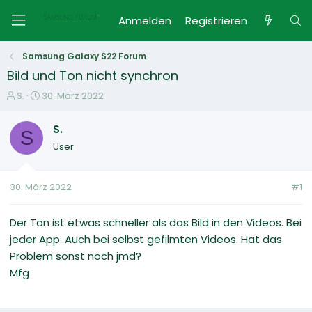
Anmelden
Registrieren
Samsung Galaxy S22 Forum
Bild und Ton nicht synchron
E
E
S.
30. März 2022
r
r
s
s
S.
S
t
t
User
e
e
l
l
l
l
30. März 2022
#1
e
t
r
a
m
Der Ton ist etwas schneller als das Bild in den Videos. Bei
jeder App. Auch bei selbst gefilmten Videos. Hat das
Problem sonst noch jmd?
Mfg