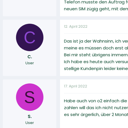
Telefon musste den Auftrag fü
neuen SIM zügig geht, mit dem
12. April 2022
C
Das ist ja der Wahnsinn, ich v
meine es müssen doch erst a
Bei mir steht übrigens immerno
C.
Ich habe es heute auch versuc
User
stellige Kundenpin leider ke
17. April 2022
S
Habe auch von o2 einfach die 
zahlen will das ich nicht nu
es sehr ärgerlich, über 2 Mona
S.
User