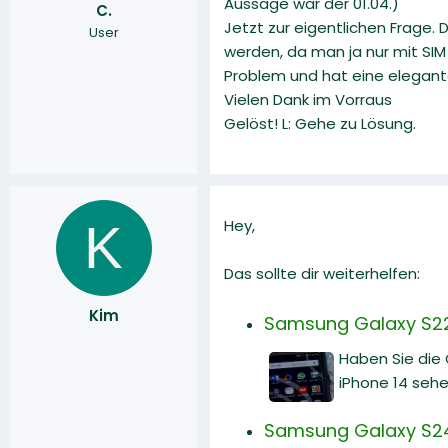
Aussage war der 01.04.)
C.
r
a
Jetzt zur eigentlichen Frage.
User
m
werden, da man ja nur mit SIM
Problem und hat eine elegan
Vielen Dank im Vorraus
Gelöst! L: Gehe zu Lösung.
K
Hey,
Das sollte dir weiterhelfen:
Kim
Samsung Galaxy S22 
Haben Sie die
iPhone 14 sehe
Samsung Galaxy S24 U