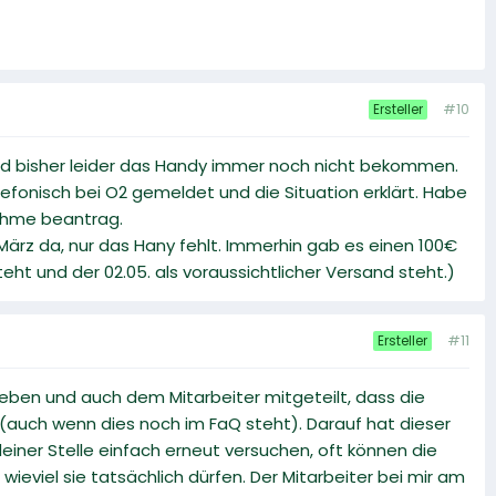
#10
Ersteller
nd bisher leider das Handy immer noch nicht bekommen.
lefonisch bei O2 gemeldet und die Situation erklärt. Habe
ahme beantrag.
 März da, nur das Hany fehlt. Immerhin gab es einen 100€
eht und der 02.05. als voraussichtlicher Versand steht.)
#11
Ersteller
eben und auch dem Mitarbeiter mitgeteilt, dass die
uch wenn dies noch im FaQ steht). Darauf hat dieser
ner Stelle einfach erneut versuchen, oft können die
wieviel sie tatsächlich dürfen. Der Mitarbeiter bei mir am