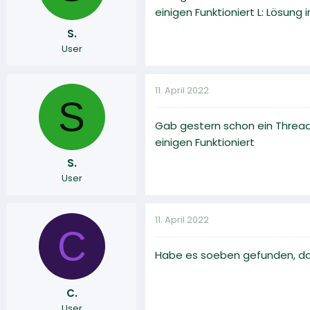
einigen Funktioniert L: Lösung
S.
User
11. April 2022
S
Gab gestern schon ein Thread
einigen Funktioniert
S.
User
11. April 2022
C
Habe es soeben gefunden, da
C.
User