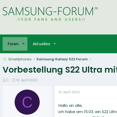
Foren
Aktuelles
Smartphones
Samsung Galaxy S22 Forum
Vorbestellung S22 Ultra mi
E
E
C.
10. April 2022
r
r
s
s
10. April 2022
t
t
C
e
e
Hallo an alle,
l
l
l
l
ich habe am 15.03. ein S22 Ultr
e
t