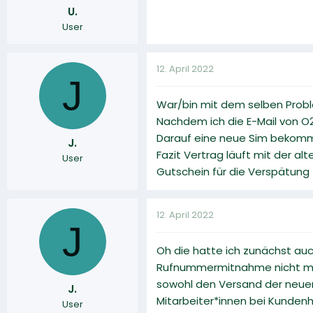
U.
User
12. April 2022
J
War/bin mit dem selben Probl
Nachdem ich die E-Mail von O2
Darauf eine neue Sim bekomm
J.
Fazit Vertrag läuft mit der a
User
Gutschein für die Verspätung (
12. April 2022
J
Oh die hatte ich zunächst auc
Rufnummermitnahme nicht mehr
sowohl den Versand der neuen
J.
Mitarbeiter*innen bei Kundenho
User