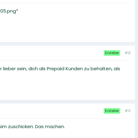
f605.png*
#8
Ersteller
lieber sein, dich als Prepaid Kunden zu behalten, als
#9
Ersteller
 sim zuschicken. Das machen.