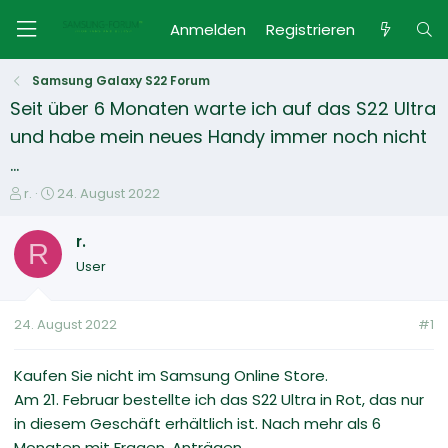
Anmelden
Registrieren
Samsung Galaxy S22 Forum
Seit über 6 Monaten warte ich auf das S22 Ultra
und habe mein neues Handy immer noch nicht
...
E
E
r.
24. August 2022
r
r
s
s
r.
R
t
t
User
e
e
l
l
l
l
24. August 2022
#1
e
t
r
a
m
Kaufen Sie nicht im Samsung Online Store.
Am 21. Februar bestellte ich das S22 Ultra in Rot, das nur
in diesem Geschäft erhältlich ist. Nach mehr als 6
Monaten mit Fragen, Anträgen