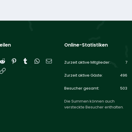
eilen
Online-Statistiken
Reddit
Pinterest
Tumblr
WhatsApp
E-Mail
Zurzeit aktive Mitglieder
7
Link
Zurzeit aktive Gäste
496
Besucher gesamt
503
Die Summen können auch
versteckte Besucher enthalten.