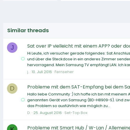
Similar threads
Sat over IP vielleicht mit einem APP? oder do
J
Hi Leute, ich versucher gerade folgendes: Sat Ansch
und über die Steckdose in ein anderes Zimmer senden.
hervorragend. Mein Samsung TV empfängt LAN. Ich kan
j.
10. Juli 2016
Fernseher
Probleme mit dem SAT-Empfang bei dem S
D
Hallo liebe Community :) Ich hoffe ich bin mit meinem 
genannten Gerät von Samsung (BD-H8909-S). Und zwa
das Problem so ausführlich wie möglich zu...
D.
25. August 2016
Set-Top Box
Probleme mit Smart Hub / W-Lan / Allemein
K