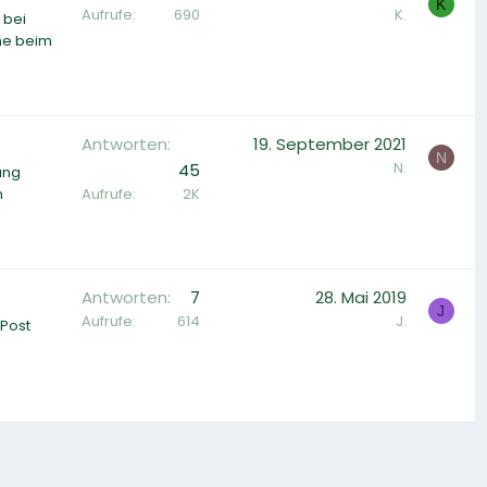
K
Aufrufe
690
K.
 bei
eme beim
Antworten
19. September 2021
N
N.
45
ung
Aufrufe
2K
n
Antworten
7
28. Mai 2019
J
Aufrufe
614
J.
 Post