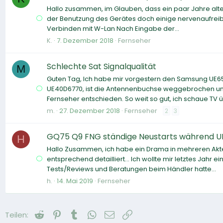
Hallo zusammen, im Glauben, dass ein paar Jahre alt
der Benutzung des Gerätes doch einige nervenaufreibe
Verbinden mit W-Lan Nach Eingabe der...
K.
7. Dezember 2018
Fernseher
Schlechte Sat Signalqualität
M
Guten Tag, Ich habe mir vorgestern den Samsung UE65
UE40D6770, ist die Antennenbuchse weggebrochen und
Fernseher entschieden. So weit so gut, ich schaue TV üb
m.
27. Dezember 2018
Fernseher
2
3
GQ75 Q9 FNG ständige Neustarts während U
H
Hallo Zusammen, ich habe ein Drama in mehreren Akten
entsprechend detailliert... Ich wollte mir letztes Jah
Tests/Reviews und Beratungen beim Händler hatte...
h.
14. Mai 2019
Fernseher
Reddit
Pinterest
Tumblr
WhatsApp
E-Mail
Link
Teilen: