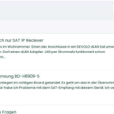
ch nur SAT IP Reciever
luss im Wohnzimmer. Einen der Anschlüsse in ein DEVOLO dLAN Sat um
 Dort einen dLAN Adapter. LAN per Stromnetz funktioniert schon
n...
amsung BD-H8909-S
Anliegen im richtigen Board gelandet. Es geht um das in der Überschri
r habe ich Probleme mit dem SAT-Empfang mit diesem Gerät. Ich v
e Fragen