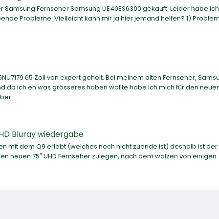
er Samsung Fernseher Samsung UE40ES6300 gekauft. Leider habe ich
nde Probleme. Vielleicht kann mir ja hier jemand helfen? 1) Probl
NU7179 65 Zoll von expert geholt. Bei meinem alten Fernseher, Sams
 da ich eh was grösseres haben wollte habe ich mich für den neue
er...
HD Bluray wiedergabe
 mit dem Q9 erlebt (welches noch nicht zuende ist) deshalb ist der
r einen neuen 75" UHD Fernseher zulegen, nach dem wälzen von einigen