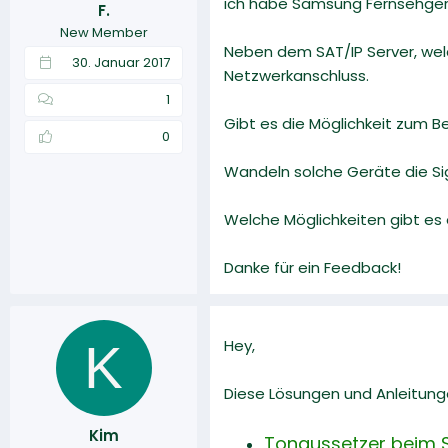
ich habe Samsung Fernsehger
F.
r
a
New Member
m
Neben dem SAT/IP Server, welc
30. Januar 2017
Netzwerkanschluss.
1
Gibt es die Möglichkeit zum 
0
Wandeln solche Geräte die Si
Welche Möglichkeiten gibt es
Danke für ein Feedback!
K
Hey,
Diese Lösungen und Anleitunge
Kim
Tonaussetzer beim 