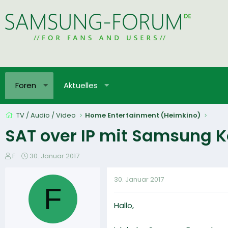
Foren
Aktuelles
TV / Audio / Video
Home Entertainment (Heimkino)
SAT over IP mit Samsung
E
E
F.
30. Januar 2017
r
r
s
s
30. Januar 2017
t
t
F
e
e
Hallo,
l
l
l
l
e
t