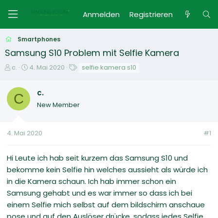
Anmelden
Registrieren
Smartphones
Samsung S10 Problem mit Selfie Kamera
E
E
S
c.
4. Mai 2020
selfie kamera s10
r
r
c
s
s
h
c.
t
C
t
l
New Member
e
e
a
l
l
g
l
l
w
4. Mai 2020
#1
e
t
o
r
a
r
m
t
Hi Leute ich hab seit kurzem das Samsung S10 und
e
bekomme kein Selfie hin welches aussieht als würde ich
in die Kamera schaun. Ich hab immer schon ein
Samsung gehabt und es war immer so dass ich bei
einem Selfie mich selbst auf dem bildschirm anschaue
pose und auf den Auslöser drücke, sodass jedes Selfie