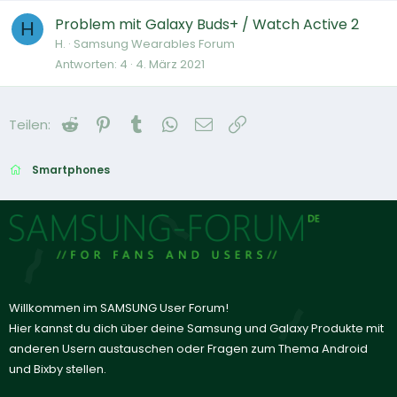
Problem mit Galaxy Buds+ / Watch Active 2
H
H.
Samsung Wearables Forum
Antworten
4
4. März 2021
Reddit
Pinterest
Tumblr
WhatsApp
E-Mail
Link
Teilen:
Smartphones
Willkommen im SAMSUNG User Forum!
Hier kannst du dich über deine Samsung und Galaxy Produkte mit
anderen Usern austauschen oder Fragen zum Thema Android
und Bixby stellen.