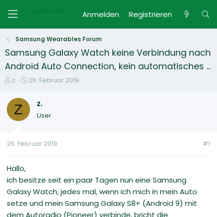
Anmelden
Registrieren
Samsung Wearables Forum
Samsung Galaxy Watch keine Verbindung nach
Android Auto Connection, kein automatisches ...
E
E
z.
26. Februar 2019
r
r
s
s
z.
Z
t
t
User
e
e
l
l
l
l
26. Februar 2019
#1
e
t
r
a
m
Hallo,
ich besitze seit ein paar Tagen nun eine Samsung
Galaxy Watch, jedes mal, wenn ich mich in mein Auto
setze und mein Samsung Galaxy S8+ (Android 9) mit
dem Autoradio (Pioneer) verbinde, bricht die