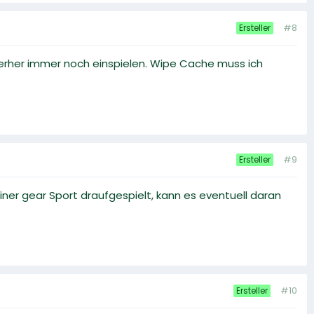
#8
Ersteller
terher immer noch einspielen. Wipe Cache muss ich
#9
Ersteller
einer gear Sport draufgespielt, kann es eventuell daran
#10
Ersteller