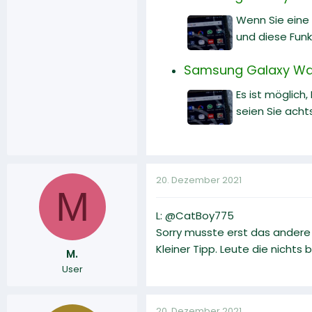
Wenn Sie eine 
und diese Funkt
Samsung Galaxy Watc
Es ist möglich
seien Sie acht
20. Dezember 2021
M
L: @CatBoy775
Sorry musste erst das andere 
Kleiner Tipp. Leute die nichts
M.
User
20. Dezember 2021