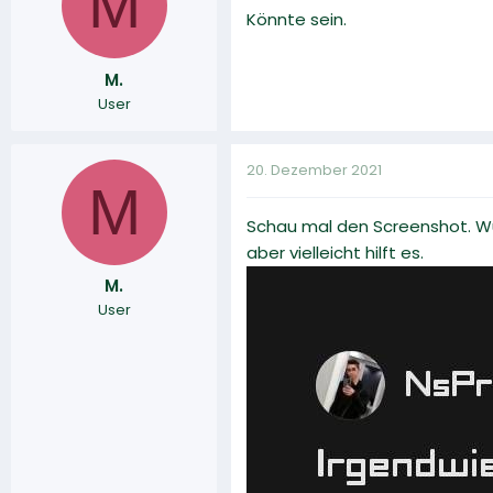
M
Könnte sein.
M.
User
20. Dezember 2021
M
Schau mal den Screenshot. Wu
aber vielleicht hilft es.
M.
User