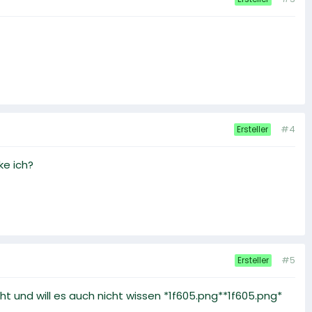
#4
Ersteller
ke ich?
#5
Ersteller
eht und will es auch nicht wissen *1f605.png**1f605.png*