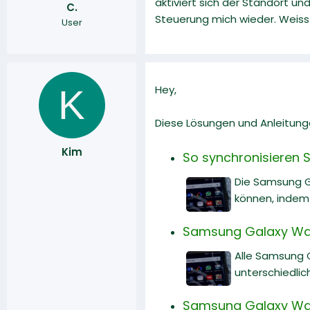
aktiviert sich der Standort un
C.
r
a
Steuerung mich wieder. Weiss
User
m
K
Hey,
Diese Lösungen und Anleitung
Kim
So synchronisieren 
Die Samsung Ga
können, indem 
Samsung Galaxy Watch
Alle Samsung 
unterschiedlic
Samsung Galaxy Watc