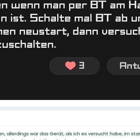
, allerdings war das Gerät, als ich es versucht habe, im sta