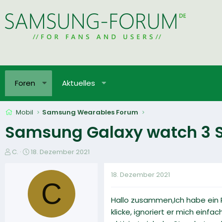
Foren
Aktuelles
Mobil
Samsung Wearables Forum
Samsung Galaxy watch 3 
E
E
C.
18. Dezember 2021
r
r
s
s
18. Dezember 2021
t
t
C
e
e
Hallo zusammen,Ich habe ein P
l
l
l
l
klicke, ignoriert er mich einf
e
t