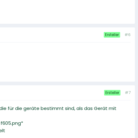
#6
Ersteller
#7
Ersteller
 die für die geräte bestimmt sind, als das Gerät mit
*1f605.png*
elt