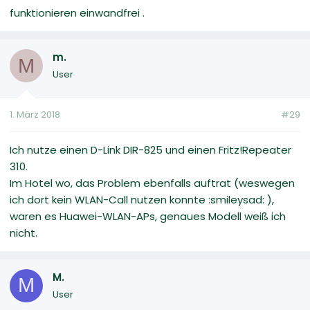
funktionieren einwandfrei .
m.
M
User
1. März 2018
#29
Ich nutze einen D-Link DIR-825 und einen Fritz!Repeater
310.
Im Hotel wo, das Problem ebenfalls auftrat (weswegen
ich dort kein WLAN-Call nutzen konnte :smileysad: ),
waren es Huawei-WLAN-APs, genaues Modell weiß ich
nicht.
M.
M
User