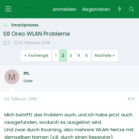
Anmelden
Registrieren
Smartphones
S8 Oreo WLAN Probleme
E
E
Z.
14. Februar 2018
r
r
s
s
Vorherige
1
2
3
4
5
Nächste
t
t
e
e
m.
l
l
M
l
l
User
e
t
r
a
m
23. Februar 2018
#21
Mich betrifft das Problem auch, und ich habe jetzt auch
rausgefunden, wodurch es ausgelöst wird.
Und zwar durch Roaming, also mehrere WLAN-Netze mit
demselben Namen (z.B. durch einen Repeater).