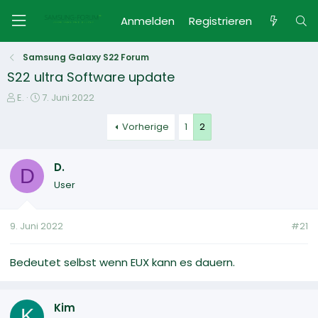
Anmelden
Registrieren
Samsung Galaxy S22 Forum
S22 ultra Software update
E
E
E.
7. Juni 2022
r
r
s
s
Vorherige
1
2
t
t
e
e
D.
l
l
D
l
l
User
e
t
r
a
m
9. Juni 2022
#21
Bedeutet selbst wenn EUX kann es dauern.
Kim
K