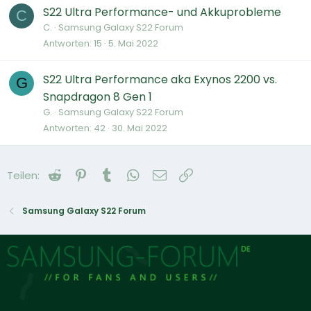
S22 Ultra Performance- und Akkuprobleme
C
C.
Samsung Galaxy S22 Forum
Antworten
15
5. Mai 2022
S22 Ultra Performance aka Exynos 2200 vs.
G
Snapdragon 8 Gen 1
G.
Samsung Galaxy S22 Forum
Antworten
42
30. Mai 2022
Reddit
Pinterest
Tumblr
WhatsApp
E-Mail
Link
Teilen:
Samsung Galaxy S22 Forum