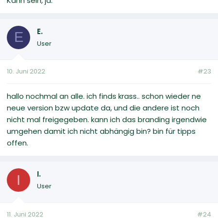
Kann sein, ja.
E.
E
User
10. Juni 2022
#23
hallo nochmal an alle. ich finds krass.. schon wieder ne
neue version bzw update da, und die andere ist noch
nicht mal freigegeben. kann ich das branding irgendwie
umgehen damit ich nicht abhängig bin? bin für tipps
offen.
I.
I
User
11. Juni 2022
#24