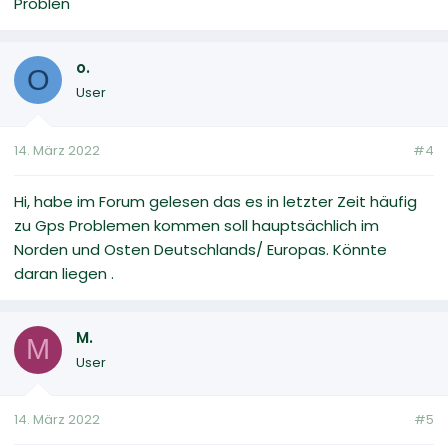
Problen
o.
O
User
14. März 2022
#4
Hi, habe im Forum gelesen das es in letzter Zeit häufig
zu Gps Problemen kommen soll hauptsächlich im
Norden und Osten Deutschlands/ Europas. Könnte
daran liegen .
M.
M
User
14. März 2022
#5