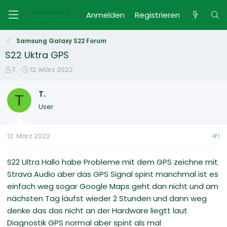
Anmelden
Registrieren
Samsung Galaxy S22 Forum
S22 Uktra GPS
E
E
T.
12. März 2022
r
r
s
s
T.
T
t
t
User
e
e
l
l
l
l
12. März 2022
#1
e
t
r
a
m
S22 Ultra Hallo habe Probleme mit dem GPS zeichne mit
Strava Audio aber das GPS Signal spint manchmal ist es
einfach weg sogar Google Maps geht dan nicht und am
nächsten Tag läufst wieder 2 Stunden und dann weg
denke das das nicht an der Hardware liegtt laut
Diagnostik GPS normal aber spint als mal