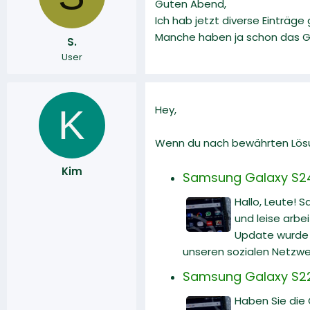
Guten Abend,
r
a
Ich hab jetzt diverse Einträge
m
Manche haben ja schon das Glü
S.
User
K
Hey,
Wenn du nach bewährten Lösun
Kim
Samsung Galaxy S24 U
Hallo, Leute! 
und leise arbe
Update wurde v
unseren sozialen Netzwe
Samsung Galaxy S22 
Haben Sie die