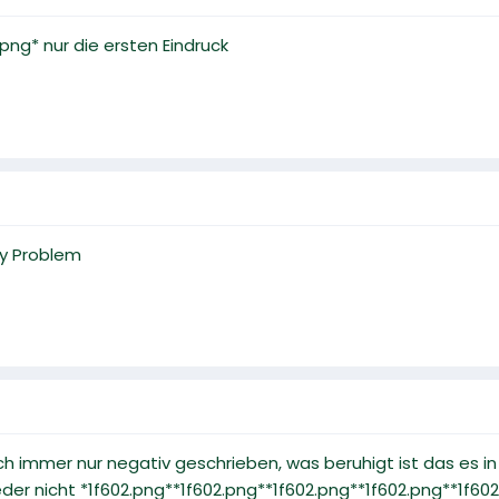
5.png* nur die ersten Eindruck
lay Problem
ch immer nur negativ geschrieben, was beruhigt ist das es in
eder nicht *1f602.png**1f602.png**1f602.png**1f602.png**1f60