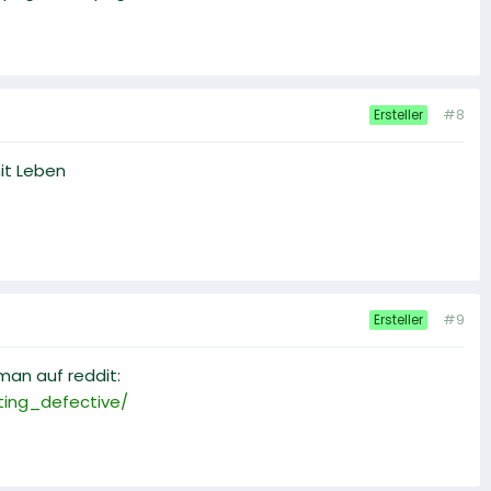
#8
Ersteller
it Leben
#9
Ersteller
 man auf reddit:
ing_defective/