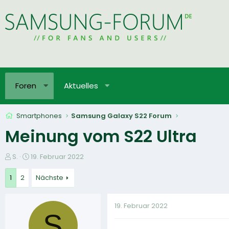
Foren
Aktuelles
Smartphones
Samsung Galaxy S22 Forum
Meinung vom S22 Ultra
E
E
S.
19. Februar 2022
r
r
s
s
1
2
Nächste
t
t
e
e
19. Februar 2022
l
l
S
l
l
e
t