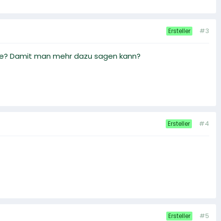
#3
Ersteller
iele? Damit man mehr dazu sagen kann?
#4
Ersteller
#5
Ersteller