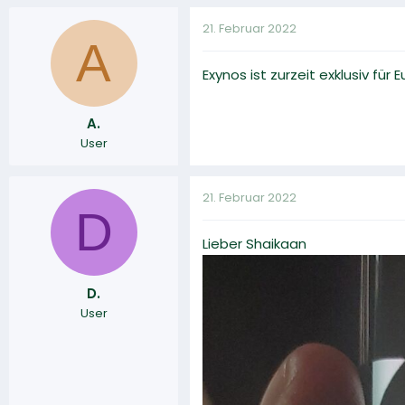
21. Februar 2022
A
Exynos ist zurzeit exklusiv fü
A.
User
21. Februar 2022
D
Lieber Shaikaan
D.
User