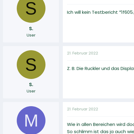
S
Ich will kein Testbericht *1f60
S.
User
21. Februar 2022
S
Z. B. Die Ruckler und das Disp
S.
User
21. Februar 2022
M
Wie in allen Bereichen wird do
So schlimm ist das ja auch wi