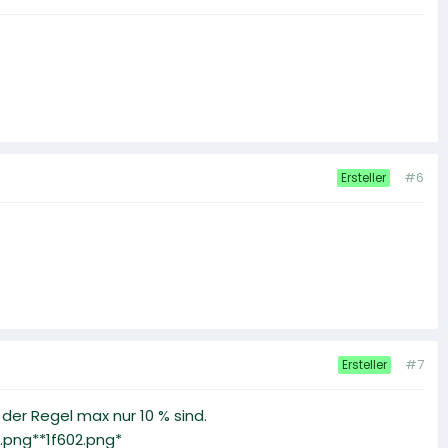
#6
Ersteller
#7
Ersteller
 der Regel max nur 10 % sind.
2.png**1f602.png*