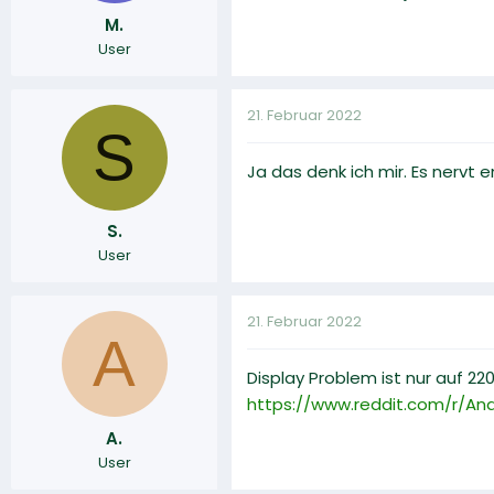
M.
User
21. Februar 2022
S
Ja das denk ich mir. Es nervt
S.
User
21. Februar 2022
A
Display Problem ist nur auf 22
https://www.reddit.com/r/A
A.
User