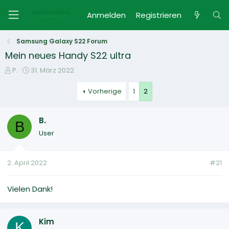
Anmelden
Registrieren
Samsung Galaxy S22 Forum
Mein neues Handy S22 ultra
E
E
P.
31. März 2022
r
r
s
s
Vorherige
1
2
t
t
e
e
B.
l
l
B
l
l
User
e
t
r
a
m
2. April 2022
#21
Vielen Dank!
Kim
K