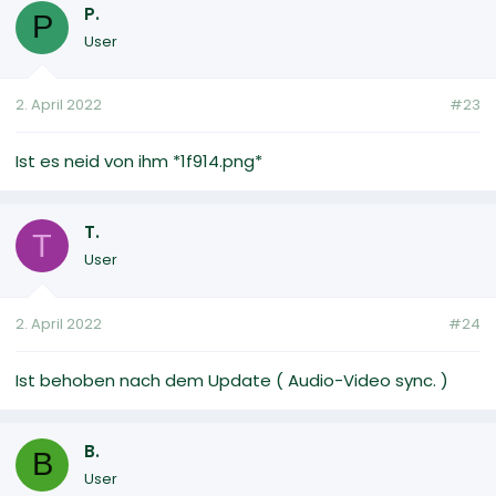
P.
P
User
2. April 2022
#23
Ist es neid von ihm *1f914.png*
T.
T
User
2. April 2022
#24
Ist behoben nach dem Update ( Audio-Video sync. )
B.
B
User