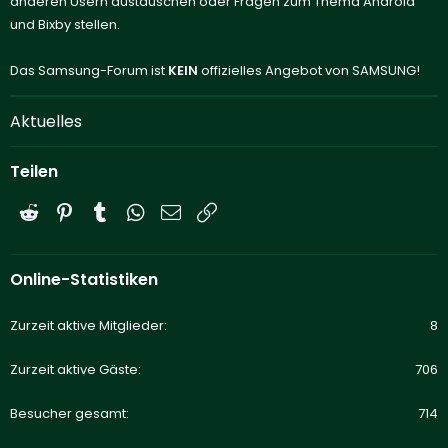
anderen Usern austauschen oder Fragen zum Thema Android
und Bixby stellen.
Das Samsung-Forum ist
KEIN
offizielles Angebot von SAMSUNG!
Aktuelles
Teilen
Reddit
Pinterest
Tumblr
WhatsApp
E-Mail
Link
Online-Statistiken
Zurzeit aktive Mitglieder
8
Zurzeit aktive Gäste
706
Besucher gesamt
714