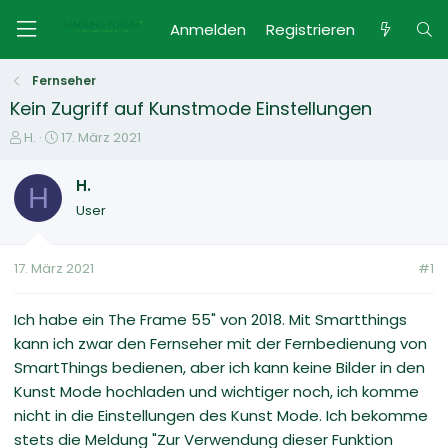
Anmelden
Registrieren
Fernseher
Kein Zugriff auf Kunstmode Einstellungen
E
E
H.
17. März 2021
r
r
s
s
H.
H
t
t
User
e
e
l
l
l
l
17. März 2021
#1
e
t
r
a
m
Ich habe ein The Frame 55" von 2018. Mit Smartthings
kann ich zwar den Fernseher mit der Fernbedienung von
SmartThings bedienen, aber ich kann keine Bilder in den
Kunst Mode hochladen und wichtiger noch, ich komme
nicht in die Einstellungen des Kunst Mode. Ich bekomme
stets die Meldung "Zur Verwendung dieser Funktion