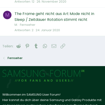
Antworten
12
26. November 2020
The Frame geht nicht aus Art Mode nicht in
M
Sleep / Zeitdauer Rotation stimmt nicht
M.
Fernseher
Antworten
2
24. Januar 2020
Reddit
Pinterest
Tumblr
WhatsApp
E-Mail
Link
Teilen:
Fernseher
Willkommen im SAMSUNG User Forum!
Hier kannst du dich über deine Samsung und Galaxy Produkte mit