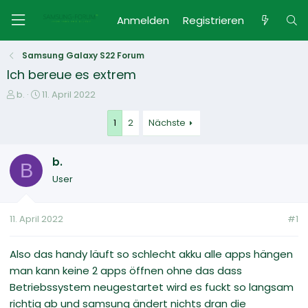
Anmelden
Registrieren
Samsung Galaxy S22 Forum
Ich bereue es extrem
E
E
b.
11. April 2022
r
r
s
s
1
2
Nächste
t
t
e
e
b.
l
l
B
l
l
User
e
t
r
a
m
11. April 2022
#1
Also das handy läuft so schlecht akku alle apps hängen
man kann keine 2 apps öffnen ohne das dass
Betriebssystem neugestartet wird es fuckt so langsam
richtig ab und samsung ändert nichts dran die