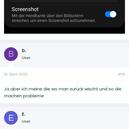
b.
B
User
13. April 2022
#18
Ja aber ich meine die wo man zurück wischt und so die
machen probleme
E.
E
User