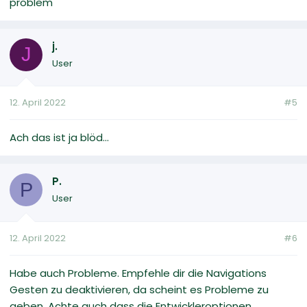
problem
j.
J
User
12. April 2022
#5
Ach das ist ja blöd...
P.
P
User
12. April 2022
#6
Habe auch Probleme. Empfehle dir die Navigations
Gesten zu deaktivieren, da scheint es Probleme zu
geben. Achte auch dass die Entwickleroptionen