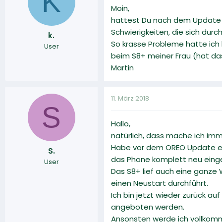
K
Moin,
hattest Du nach dem Update m
Schwierigkeiten, die sich dur
k.
So krasse Probleme hatte ich 
User
beim S8+ meiner Frau (hat da
Martin
11. März 2018
S
Hallo,
natürlich, dass mache ich imm
Habe vor dem OREO Update ein
S.
das Phone komplett neu einger
User
Das S8+ lief auch eine ganze W
einen Neustart durchführt.
Ich bin jetzt wieder zurück au
angeboten werden.
Ansonsten werde ich vollkomme