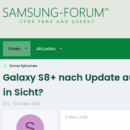
Foren
Aktuelles
Smartphones
Galaxy S8+ nach Update a
in Sicht?
E
E
S.
9. März 2018
r
r
s
s
9. März 2018
t
t
S
e
e