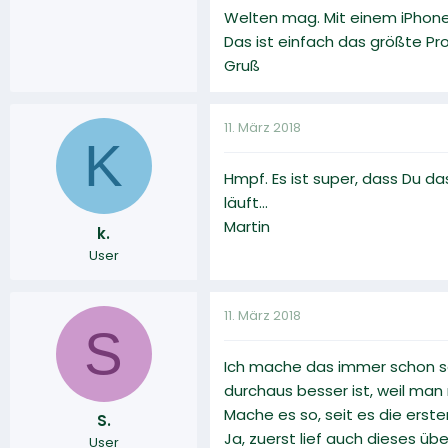
Welten mag. Mit einem iPhone
Das ist einfach das größte Pr
Gruß
11. März 2018
K
Hmpf. Es ist super, dass Du d
läuft...
Martin
k.
User
11. März 2018
S
Ich mache das immer schon so
durchaus besser ist, weil ma
Mache es so, seit es die erst
S.
Ja, zuerst lief auch dieses ü
User