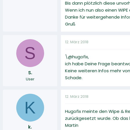
Bis dann plötzlich diese unv
Wenn ich nun also einen WIPE
Danke für weitergehende Infos.
Gruß
12. März 2018
S
\@hugofix,
ich habe Deine Frage beantwo
Keine weiteren Infos mehr von
S.
Schade.
User
12. März 2018
K
Hugofix meinte den Wipe & Res
zurückgesetzt wurde. Ob das h
Martin
k.