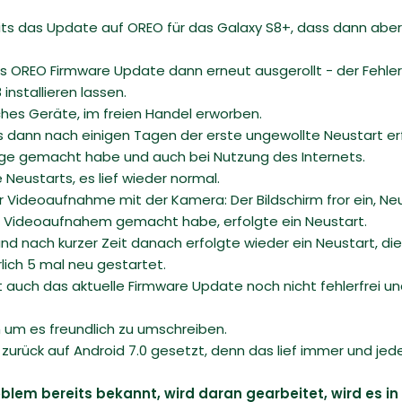
ts das Update auf OREO für das Galaxy S8+, dass dann abe
 OREO Firmware Update dann erneut ausgerollt - der Fehler 
installieren lassen.
ches Geräte, im freien Handel erworben.
s dann nach einigen Tagen der erste ungewollte Neustart erfo
äge gemacht habe und auch bei Nutzung des Internets.
Neustarts, es lief wieder normal.
r Videoaufnahme mit der Kamera: Der Bildschirm fror ein, N
ne Videoaufnahem gemacht habe, erfolgte ein Neustart.
d nach kurzer Zeit danach erfolgte wieder ein Neustart, di
lich 5 mal neu gestartet.
 auch das aktuelle Firmware Update noch nicht fehlerfrei und
ich um es freundlich zu umschreiben.
zurück auf Android 7.0 gesetzt, denn das lief immer und jede
oblem bereits bekannt, wird daran gearbeitet, wird es i