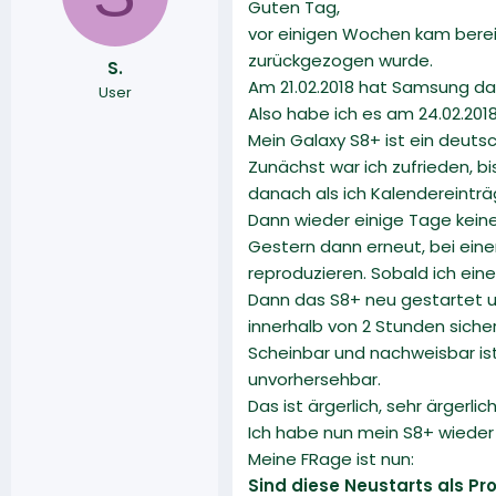
Guten Tag,
l
l
l
l
vor einigen Wochen kam berei
e
t
zurückgezogen wurde.
S.
r
a
Am 21.02.2018 hat Samsung das
User
m
Also habe ich es am 24.02.2018 
Mein Galaxy S8+ ist ein deuts
Zunächst war ich zufrieden, bi
danach als ich Kalendereintr
Dann wieder einige Tage keine 
Gestern dann erneut, bei eine
reproduzieren. Sobald ich ei
Dann das S8+ neu gestartet un
innerhalb von 2 Stunden sicher
Scheinbar und nachweisbar ist
unvorhersehbar.
Das ist ärgerlich, sehr ärgerl
Ich habe nun mein S8+ wieder 
Meine FRage ist nun:
Sind diese Neustarts als Pr