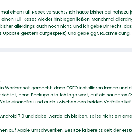
al einen Full-Reset versucht? Ich hatte bisher bei nahezu
ch einen Full-Reset wieder hinbiegen ließen. Manchmal allerd
bisher allerdings auch noch nicht. Und ich gebe Dir recht, d
s Update gestern aufgespielt) und gebe ggf. Rückmeldung.
er.
 Werksreset gemacht, dann OREO installieren lassen und d
ichtet, ohne Backups etc. Ich lege wert, auf ein sauberes 
eile einandfrei und auch zwischen den beiden Vorfällen lief 
f Android 7.0 und dabei werde ich bleiben, sollte nicht ein 
n auf Apple umschwenken. Besitze ja bereits seit der erste