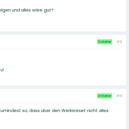
olgen und alles wäre gut?
#8
Ersteller
n?
#9
Ersteller
zumindest so, dass über den Werksreset nicht alles