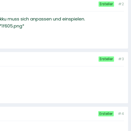
#2
Ersteller
kku muss sich anpassen und einspielen.
*1f605.png*
#3
Ersteller
#4
Ersteller