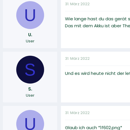
31. März 2022
U
Wie lange hast du das gerät s
Das mit dem Akku ist aber T
U.
User
31. März 2022
S
Und es wird heute nicht der le
S.
User
31. März 2022
U
Glaub ich auch *1f602.png*