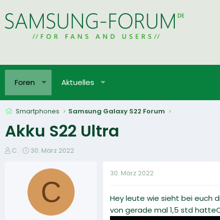
Foren
Aktuelles
Smartphones
Samsung Galaxy S22 Forum
Akku S22 Ultra
E
E
C.
30. März 2022
r
r
s
s
30. März 2022
t
t
C
e
e
Hey leute wie sieht bei euch d
l
l
l
l
von gerade mal 1,5 std hatt
e
t