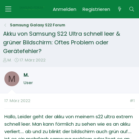
Anmelden
Registrieren
Samsung Galaxy S22 Forum
Akku von Samsung S22 Ultra schnell leer &
grüner Bildschirm: Oftes Problem oder
Gerätefehler?
E
E
M.
17. März 2022
r
r
s
s
M.
M
t
t
User
e
e
l
l
l
l
17. März 2022
#1
e
t
r
a
m
Hallo, Leider geht der akku von meinem s22 ultra extrem
schnell leer. Man kann förmlich zu sehen wie es an akku
verliert.... ab und zu blinkt der bildschirm auch grün auf....
ist es ein mehrfach samsung problem oder liegt es an