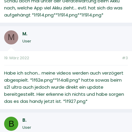
Schau doch mal unter der Gerätewartung beim Akku
nach, welche App viel Akku zieht... evtl. hat sich da was
aufgehängt *1f914.png**1f914.png**1f914.png*
M.
M
User
19. März 2022
#3
Habe ich schon... meine videos werden auch verzögert
abgespielt. *1f62e.png*‍*1f4a8.png* hatte sowas beim
s21 ultra auch jedoch wurde direkt ein update
bereitgestellt. Hier erkenne ich nichts und habe sorgen
das es das handy jetzt ist. *1f927.png*
B.
B
User