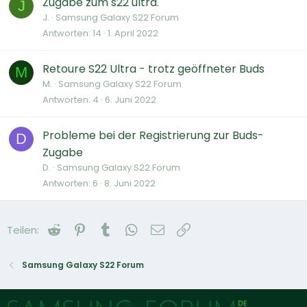
Zugabe zum s22 ultra.
J
J.
Samsung Galaxy S22 Forum
Antworten
14
1. April 2022
Retoure S22 Ultra - trotz geöffneter Buds
M
M.
Samsung Galaxy S22 Forum
Antworten
4
6. Juni 2022
Probleme bei der Registrierung zur Buds-
D
Zugabe
D.
Samsung Galaxy S22 Forum
Antworten
6
8. Juni 2022
Reddit
Pinterest
Tumblr
WhatsApp
E-Mail
Link
Teilen:
Samsung Galaxy S22 Forum