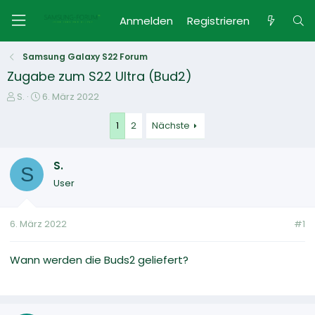
Anmelden
Registrieren
Samsung Galaxy S22 Forum
Zugabe zum S22 Ultra (Bud2)
E
E
S.
6. März 2022
r
r
s
s
1
2
Nächste
t
t
e
e
S.
l
l
S
l
l
User
e
t
r
a
m
6. März 2022
#1
Wann werden die Buds2 geliefert?