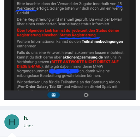
h.
H
User