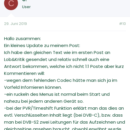
C
User
29. Juni 2019
#10
Hallo zusammen:
Ein kleines Update zu meinem Post:
Ich habe den gleichen Text wie im ersten Post an
Lob&Kritik gesendet und relativ schnell auch eine
Antwort bekommen, welche ich nicht 1:1 Poste aber kurz
Kommentieren will:
-wegen dem fehlenden Codec hätte man sich ja im
Vorfeld Infomieren können.
-ein ruckeln des Menus ist normal beim Start und
nahezu bei jedem anderen Gerät so.
-bei der PVR/Timeshift Funktion erklärt man das dies an
evtl. Verschlüsselten Inhalt liegt (bei DVB-C), bzw. dass
man bei DVB-S2 zwei Leitungen für das Aufzeichnen und
gleichzeitige ansehen braucht, obwohl erwähnt wurde