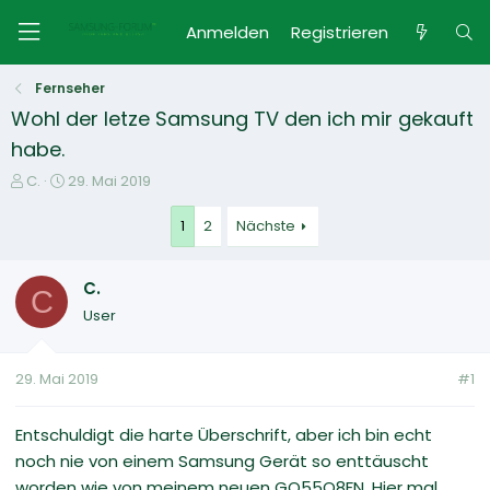
Anmelden
Registrieren
Fernseher
Wohl der letze Samsung TV den ich mir gekauft
habe.
E
E
C.
29. Mai 2019
r
r
s
s
1
2
Nächste
t
t
e
e
C.
l
l
C
l
l
User
e
t
r
a
m
29. Mai 2019
#1
Entschuldigt die harte Überschrift, aber ich bin echt
noch nie von einem Samsung Gerät so enttäuscht
worden wie von meinem neuen GQ55Q8FN. Hier mal