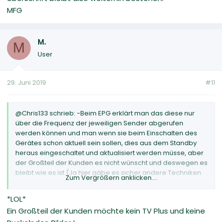
MFG
M.
M
User
29. Juni 2019
#11
@Chris133 schrieb: -Beim EPG erklärt man das diese nur
über die Frequenz der jeweiligen Sender abgerufen
werden können und man wenn sie beim Einschalten des
Gerätes schon aktuell sein sollen, dies aus dem Standby
heraus eingeschaltet und aktualisiert werden müsse, aber
der Großteil der Kunden es nicht wünscht und deswegen es
bleibt wie es ist (Ja hier gäbe es sicher andere Techniken
Zum Vergrößern anklicken....
oder auch hier könnte man ja den Benutzer entscheiden
lassen ob man dies will, wie auch andere Hersteller es
*LOL*
handhaben).
Ein Großteil der Kunden möchte kein TV Plus und keine