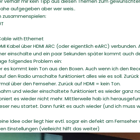
er verhalf mir kein Tipp aus diesen Themen zum gewünschten
nahe aufgegeben aber wer weis..
n zusammenspielen:
0T
Cable with Ethernet
I Kabel über HDMI ARC (oder eigentlich eARC) verbunden. An
eher einschalte und ein paar Sekunden später kommt auch d
age folgendes Problem ein:
er es kommt kein Ton aus den Boxen. Auch wenn ich den Receiv
uf den Radio umschalte funktioniert alles wie es soll. Zurüc
al über den Fernseher. Zurück auf HDMI = kein Ton.
nahm und wieder einschaltete funktioniert es wieder ganz n
ioniert es wieder nicht mehr. Mittlerweile hab ich herausge
ieser neu startet. Dann funkt es auch wieder (und ich muss 
eine Idee oder liegt hier evtl. sogar ein defekt am Fernseher 
n Einstellungen (vielleicht hilft das weiter)