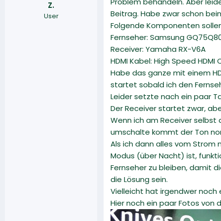
Problem behandeln. Aber leid
Z.
r
a
Beitrag. Habe zwar schon bei
User
m
Folgende Komponenten solle
Fernseher: Samsung GQ75Q8
Receiver: Yamaha RX-V6A
HDMI Kabel: High Speed HDMI 
Habe das ganze mit einem HDM
startet sobald ich den Ferns
Leider setzte nach ein paar T
Der Receiver startet zwar, ab
Wenn ich am Receiver selbst a
umschalte kommt der Ton norm
Als ich dann alles vom Strom 
Modus (über Nacht) ist, funkt
Fernseher zu bleiben, damit d
die Lösung sein.
Vielleicht hat irgendwer noch 
Hier noch ein paar Fotos von de