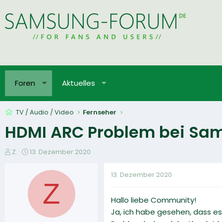
Foren
Aktuelles
TV / Audio / Video
Fernseher
HDMI ARC Problem bei S
E
E
Z.
13. Dezember 2020
r
r
s
s
13. Dezember 2020
t
t
Z
e
e
Hallo liebe Community!
l
l
l
l
Ja, ich habe gesehen, dass es
e
t