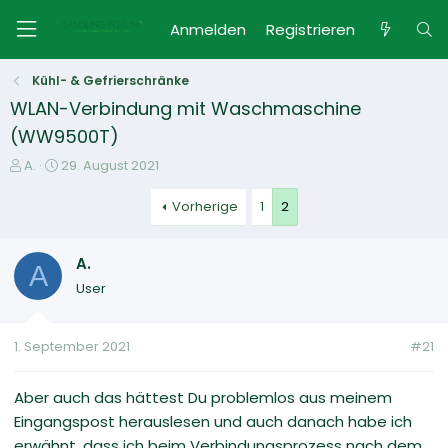
Anmelden
Registrieren
Kühl- & Gefrierschränke
WLAN-Verbindung mit Waschmaschine
(WW9500T)
E
E
A.
29. August 2021
r
r
s
s
Vorherige
1
2
t
t
e
e
A.
l
l
A
l
l
User
e
t
r
a
m
1. September 2021
#21
Aber auch das hättest Du problemlos aus meinem
Eingangspost herauslesen und auch danach habe ich
erwähnt, dass ich beim Verbindungsprozess nach dem