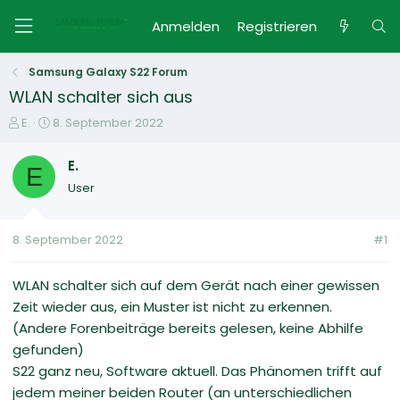
Anmelden
Registrieren
Samsung Galaxy S22 Forum
WLAN schalter sich aus
E
E
E.
8. September 2022
r
r
s
s
E.
E
t
t
User
e
e
l
l
l
l
8. September 2022
#1
e
t
r
a
m
WLAN schalter sich auf dem Gerät nach einer gewissen
Zeit wieder aus, ein Muster ist nicht zu erkennen.
(Andere Forenbeiträge bereits gelesen, keine Abhilfe
gefunden)
S22 ganz neu, Software aktuell. Das Phänomen trifft auf
jedem meiner beiden Router (an unterschiedlichen