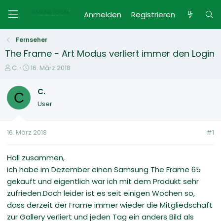
Anmelden
Registrieren
Fernseher
The Frame - Art Modus verliert immer den Login
E
E
C.
16. März 2018
r
r
s
s
C.
C
t
t
User
e
e
l
l
l
l
16. März 2018
#1
e
t
r
a
m
Hall zusammen,
ich habe im Dezember einen Samsung The Frame 65
gekauft und eigentlich war ich mit dem Produkt sehr
zufrieden.Doch leider ist es seit einigen Wochen so,
dass derzeit der Frame immer wieder die Mitgliedschaft
zur Gallery verliert und jeden Tag ein anders Bild als