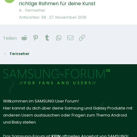
richtige Rahmen für deine Kunst
A.
Fernseher
Antworten
99
27. November 2018
Reddit
Pinterest
Tumblr
WhatsApp
E-Mail
Link
Teilen:
Fernseher
Willkommen im SAMSUNG User Forum!
Hier kannst du dich über deine Samsung und Galaxy Produkte mit
anderen Usern austauschen oder Fragen zum Thema Android
und Bixby stellen.
Das Samsung-Forum ist
KEIN
offizielles Angebot von SAMSUNG!