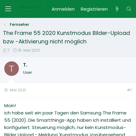
Anmelden
Registrieren
Fernseher
The Frame 55 2020 Kunstmodus Bilder-Upload
bzw -Aktivierung nicht möglich
E
E
T.
15. Mai 2021
r
r
s
s
T.
T
t
t
User
e
e
l
l
l
l
15. Mai 2021
#1
e
t
r
a
m
Moin!
ich habe seit ein paar Tagen den Samsung The Frame
55 (2020). Die Smartthings-App haben ich installiert und
konfiguriert. Steuerung möglich, nur kein Kunstmodus-
Bilder Upload - Meldung 'Kunstmodus Vorübergehend