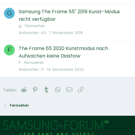
Samsung The Frame 55" 2019 Kunst-Modus
G
nicht verfügbar
g.
Fernseher
Antworten
43
7. November 2019
The Frame 65 2020 Kunstmodus nach
F
Aufwachen keine Diashow
F.
Fernseher
Antworten
17
14. November 2022
Reddit
Pinterest
Tumblr
WhatsApp
E-Mail
Link
Teilen:
Fernseher