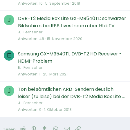
Antworten
10
5. September 2018
DVB-T2 Media Box Lite GX-MB540TL: schwarzer
J
Bildschirm bei RBB Livestream über HbbTV
J.
Fernseher
Antworten
48
15. November 2020
Samsung GX-MB540TL DVB-T2 HD Receiver -
E
HDMI-Problem
E.
Fernseher
Antworten
1
25. März 2021
Ton bei sämtlichen ARD-Sendern deutlich
J
leiser (zu leise) bei der DVB-T2 Media Box Lite ...
J.
Fernseher
Antworten
9
1. Oktober 2018
Reddit
Pinterest
Tumblr
WhatsApp
E-Mail
Link
Teilen: