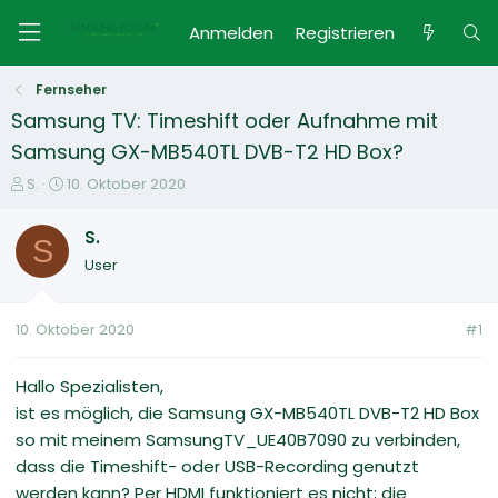
Anmelden
Registrieren
Fernseher
Samsung TV: Timeshift oder Aufnahme mit
Samsung GX-MB540TL DVB-T2 HD Box?
E
E
S.
10. Oktober 2020
r
r
s
s
S.
S
t
t
User
e
e
l
l
l
l
10. Oktober 2020
#1
e
t
r
a
m
Hallo Spezialisten,
ist es möglich, die Samsung GX-MB540TL DVB-T2 HD Box
so mit meinem SamsungTV_UE40B7090 zu verbinden,
dass die Timeshift- oder USB-Recording genutzt
werden kann? Per HDMI funktioniert es nicht; die