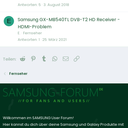
Antworten
5
3. August 2018
Samsung GX-MB540TL DVB-T2 HD Receiver -
E
HDMI-Problem
E.
Fernseher
Antworten
1
25. März 2021
Reddit
Pinterest
Tumblr
WhatsApp
E-Mail
Link
Teilen:
Fernseher
Willkommen im SAMSUNG User Forum!
Hier kannst du dich über deine Samsung und Galaxy Produkte mit