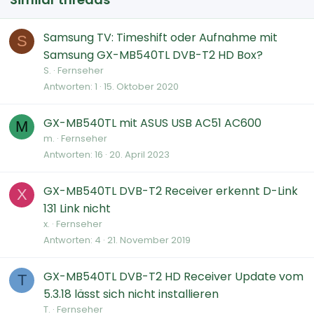
Samsung TV: Timeshift oder Aufnahme mit
S
Samsung GX-MB540TL DVB-T2 HD Box?
S.
Fernseher
Antworten
1
15. Oktober 2020
GX-MB540TL mit ASUS USB AC51 AC600
M
m.
Fernseher
Antworten
16
20. April 2023
GX-MB540TL DVB-T2 Receiver erkennt D-Link
X
131 Link nicht
x.
Fernseher
Antworten
4
21. November 2019
GX-MB540TL DVB-T2 HD Receiver Update vom
T
5.3.18 lässt sich nicht installieren
T.
Fernseher