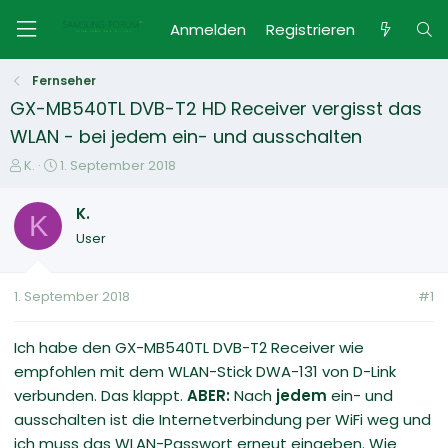
Anmelden
Registrieren
Fernseher
GX-MB540TL DVB-T2 HD Receiver vergisst das
WLAN - bei jedem ein- und ausschalten
E
E
K.
1. September 2018
r
r
s
s
K.
K
t
t
User
e
e
l
l
l
l
1. September 2018
#1
e
t
r
a
m
Ich habe den GX-MB540TL DVB-T2 Receiver wie
empfohlen mit dem WLAN-Stick DWA-131 von D-Link
verbunden. Das klappt.
ABER:
Nach
jedem
ein- und
ausschalten ist die Internetverbindung per WiFi weg und
ich muss das WLAN-Passwort erneut eingeben. Wie