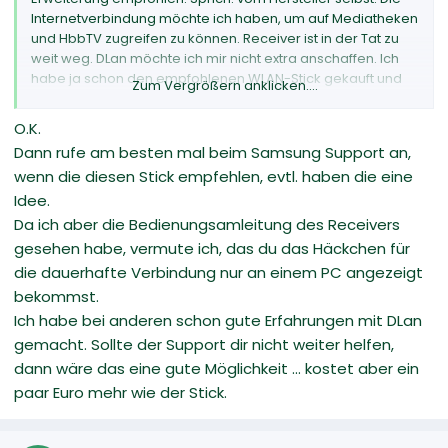
Internetverbindung möchte ich haben, um auf Mediatheken
und HbbTV zugreifen zu können. Receiver ist in der Tat zu
weit weg. DLan möchte ich mir nicht extra anschaffen. Ich
habe ja schon den empfohlenen WLAN-Stick gekauft und
Zum Vergrößern anklicken....
würde das jetzt gerne zum laufen bringen.
O.K.
Dann rufe am besten mal beim Samsung Support an,
wenn die diesen Stick empfehlen, evtl. haben die eine
Idee.
Da ich aber die Bedienungsamleitung des Receivers
gesehen habe, vermute ich, das du das Häckchen für
die dauerhafte Verbindung nur an einem PC angezeigt
bekommst.
Ich habe bei anderen schon gute Erfahrungen mit DLan
gemacht. Sollte der Support dir nicht weiter helfen,
dann wäre das eine gute Möglichkeit ... kostet aber ein
paar Euro mehr wie der Stick.