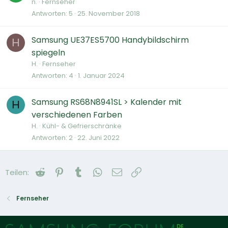
n.
Fernseher
Antworten
5
25. November 2018
Samsung UE37ES5700 Handybildschirm
H
spiegeln
H.
Fernseher
Antworten
4
1. Januar 2024
Samsung RS68N8941SL > Kalender mit
H
verschiedenen Farben
H.
Kühl- & Gefrierschränke
Antworten
2
22. Juni 2022
Reddit
Pinterest
Tumblr
WhatsApp
E-Mail
Link
Teilen:
Fernseher