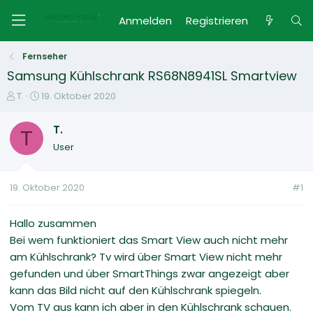
Anmelden
Registrieren
Fernseher
Samsung Kühlschrank RS68N8941SL Smartview
E
E
T.
19. Oktober 2020
r
r
s
s
T.
T
t
t
User
e
e
l
l
l
l
19. Oktober 2020
#1
e
t
r
a
m
Hallo zusammen
Bei wem funktioniert das Smart View auch nicht mehr
am Kühlschrank? Tv wird über Smart View nicht mehr
gefunden und über SmartThings zwar angezeigt aber
kann das Bild nicht auf den Kühlschrank spiegeln.
Vom TV aus kann ich aber in den Kühlschrank schauen.