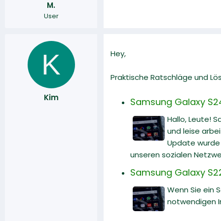
M.
r
a
User
m
K
Hey,
Praktische Ratschläge und Lö
Kim
Samsung Galaxy S24 U
Hallo, Leute! 
und leise arbe
Update wurde v
unseren sozialen Netzwe
Samsung Galaxy S22:
Wenn Sie ein 
notwendigen I