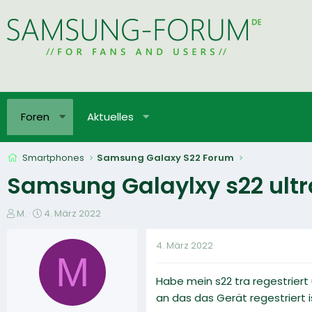
Foren
Aktuelles
Smartphones
Samsung Galaxy S22 Forum
Samsung Galaylxy s22 ultr
E
E
M.
4. März 2022
r
r
s
s
4. März 2022
t
t
M
e
e
Habe mein s22 tra regestriert
l
l
l
l
an das das Gerät regestriert 
e
t