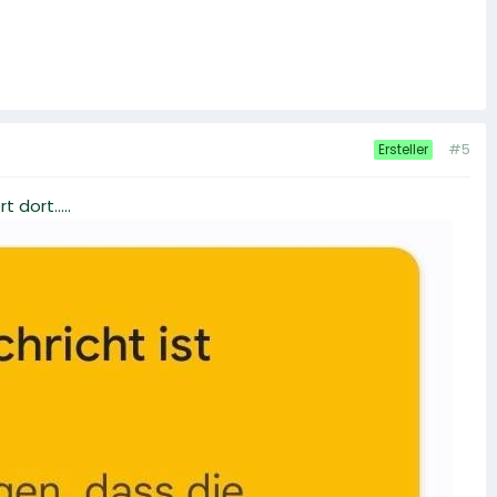
#5
Ersteller
dort.....