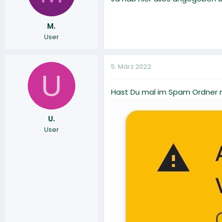
M.
User
5. März 2022
U
Hast Du mal im Spam Ordner n
U.
User