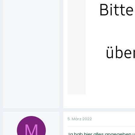
5. März 2022
M
Ja hab hier alles angegeben