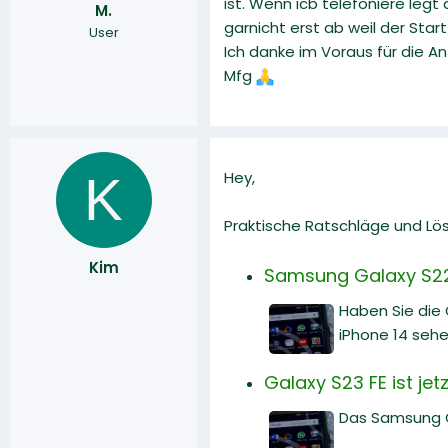
ist. Wenn icb telefoniere legt
M.
r
a
garnicht erst ab weil der Star
User
m
Ich danke im Voraus für die A
Mfg
K
Hey,
Praktische Ratschläge und Lö
Kim
Samsung Galaxy S22 
Haben Sie die
iPhone 14 sehe
Galaxy S23 FE ist je
Das Samsung Ga