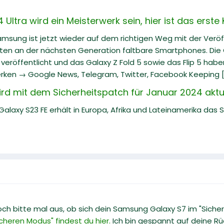
ltra wird ein Meisterwerk sein, hier ist das erste
Samsung ist jetzt wieder auf dem richtigen Weg mit der Veröf
iten an der nächsten Generation faltbare Smartphones. Die G
eröffentlicht und das Galaxy Z Fold 5 sowie das Flip 5 hab
rken → Google News, Telegram, Twitter, Facebook Keeping [.
rd mit dem Sicherheitspatch für Januar 2024 aktua
laxy S23 FE erhält in Europa, Afrika und Lateinamerika das 
doch bitte mal aus, ob sich dein Samsung Galaxy S7 im "Siche
heren Modus" findest du hier.
Ich bin gespannt auf deine R