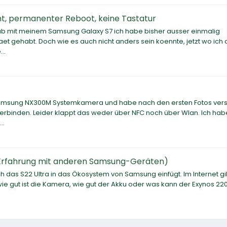
t, permanenter Reboot, keine Tastatur
aub mit meinem Samsung Galaxy S7 ich habe bisher ausser einmalig
gehabt. Doch wie es auch nicht anders sein koennte, jetzt wo ich 
..
r Samsung NX300M Systemkamera und habe nach den ersten Fotos ver
rbinden. Leider klappt das weder über NFC noch über Wlan. Ich hab
..
Erfahrung mit anderen Samsung-Geräten)
h das S22 Ultra in das Ökosystem von Samsung einfügt. Im Internet gi
ie gut ist die Kamera, wie gut der Akku oder was kann der Exynos 22