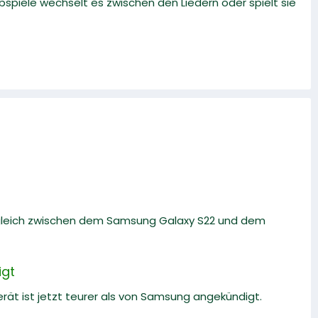
abspiele wechselt es zwischen den Liedern oder spielt sie
rgleich zwischen dem Samsung Galaxy S22 und dem
igt
ät ist jetzt teurer als von Samsung angekündigt.