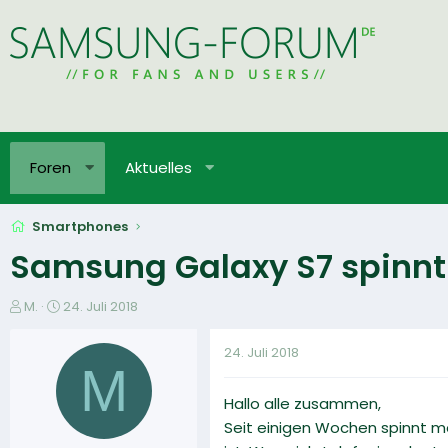
Foren
Aktuelles
Smartphones
Samsung Galaxy S7 spinnt
E
E
M.
24. Juli 2018
r
r
s
s
24. Juli 2018
t
t
M
e
e
Hallo alle zusammen,
l
l
l
l
Seit einigen Wochen spinnt me
e
t