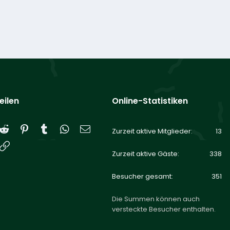
eilen
Online-Statistiken
Reddit
Pinterest
Tumblr
WhatsApp
E-Mail
Zurzeit aktive Mitglieder
13
Link
Zurzeit aktive Gäste
338
Besucher gesamt
351
Die Summen können auch
versteckte Besucher enthalten.