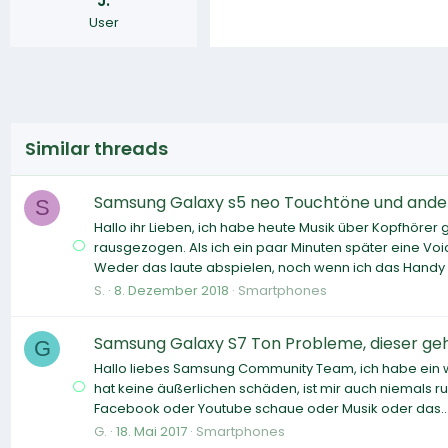
J.
User
Similar threads
Samsung Galaxy s5 neo Touchtöne und ander
S
Hallo ihr Lieben, ich habe heute Musik über Kopfhöre
rausgezogen. Als ich ein paar Minuten später eine Voic
Weder das laute abspielen, noch wenn ich das Handy a
S.
8. Dezember 2018
Smartphones
Samsung Galaxy S7 Ton Probleme, dieser ge
G
Hallo liebes Samsung Community Team, ich habe ein we
hat keine äußerlichen schäden, ist mir auch niemals r
Facebook oder Youtube schaue oder Musik oder das..
G.
18. Mai 2017
Smartphones