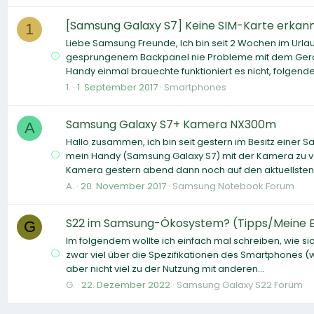
[Samsung Galaxy S7] Keine SIM-Karte erkann
1
Liebe Samsung Freunde, Ich bin seit 2 Wochen im Url
gesprungenem Backpanel nie Probleme mit dem Geraet 
Handy einmal brauechte funktioniert es nicht, folgende.
1.
1. September 2017
Smartphones
Samsung Galaxy S7+ Kamera NX300m
A
Hallo zusammen, ich bin seit gestern im Besitz eine
mein Handy (Samsung Galaxy S7) mit der Kamera zu ve
Kamera gestern abend dann noch auf den aktuellsten.
A.
20. November 2017
Samsung Notebook Forum
S22 im Samsung-Ökosystem? (Tipps/Meine 
G
Im folgendem wollte ich einfach mal schreiben, wie sic
zwar viel über die Spezifikationen des Smartphones (w
aber nicht viel zu der Nutzung mit anderen...
G.
22. Dezember 2022
Samsung Galaxy S22 Forum