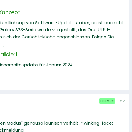
 Konzept
fentlichung von Software-Updates, aber, es ist auch still
alaxy S23-Serie wurde vorgestellt, das One UI 5.1-
en sich der Gerüchteküche angeschlossen. Folgen Sie
..]
lisiert
Sicherheitsupdate für Januar 2024.
#2
Ersteller
ren Modus" genauso launisch verhält. *:winking-face:
ückmeldung.