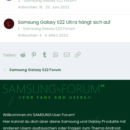
2.
Samsung Galaxy S22 Forum
Antworten
15
20. Juni 2022
Samsung Galaxy S22 Ultra hängt sich auf
L
L.
Samsung Galaxy S22 Forum
Antworten
4
4. März 2022
Reddit
Pinterest
Tumblr
WhatsApp
E-Mail
Link
Teilen:
Samsung Galaxy S22 Forum
Willkommen im SAMSUNG User Forum!
Hier kannst du dich über deine Samsung und Galaxy Produkte mit
anderen Usern austauschen oder Fragen zum Thema Android