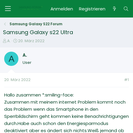
Anmelden
Registrieren
Samsung Galaxy S22 Forum
Samsung Galaxy s22 Ultra
E
E
A.
20. März 2022
r
r
s
s
A.
A
t
t
User
e
e
l
l
l
l
20. März 2022
#1
e
t
r
a
m
Hallo zusammen *:smiling-face:
Zusammen mit meinem internet Problem kommt noch
das Problem wenn das Smartphone in den
Sperrbildschirm geht kommen keine Benachrichtigungen
durch.Habe auch schon den Energiesparmodus
deaktiviert aber es ändert sich nichts.Weiß jemand ob