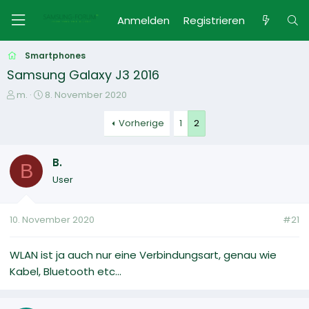
Anmelden
Registrieren
Smartphones
Samsung Galaxy J3 2016
E
E
m.
8. November 2020
r
r
s
s
Vorherige
1
2
t
t
e
e
B.
l
l
B
l
l
User
e
t
r
a
m
10. November 2020
#21
WLAN ist ja auch nur eine Verbindungsart, genau wie
Kabel, Bluetooth etc...