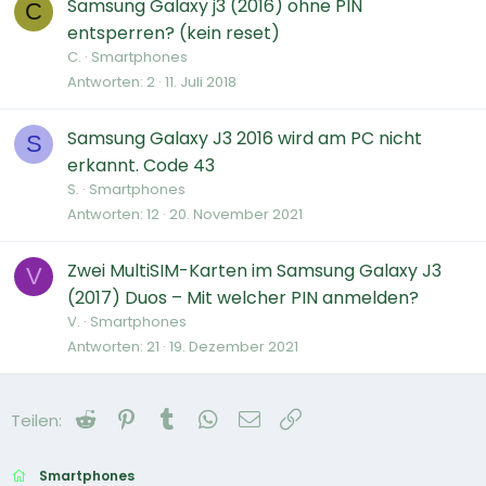
Samsung Galaxy j3 (2016) ohne PIN
C
entsperren? (kein reset)
C.
Smartphones
Antworten
2
11. Juli 2018
Samsung Galaxy J3 2016 wird am PC nicht
S
erkannt. Code 43
S.
Smartphones
Antworten
12
20. November 2021
Zwei MultiSIM-Karten im Samsung Galaxy J3
V
(2017) Duos – Mit welcher PIN anmelden?
V.
Smartphones
Antworten
21
19. Dezember 2021
Reddit
Pinterest
Tumblr
WhatsApp
E-Mail
Link
Teilen:
Smartphones