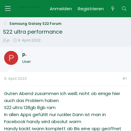
Anmelden
Registrieren
Samsung Galaxy S22 Forum
S22 ultra performance
E
E
p.
9. April 2022
r
r
s
s
p.
P
t
t
User
e
e
l
l
l
l
9. April 2022
#1
e
t
r
a
m
Guten Abend zusammen ich weiß nicht ob einige hier
auch das Problem haben
S22 ultra 128gb 8gb ram
In allen Apps gefühlt nur ruckler Dann ist man in
Facebook handy wird absolut warm
Handy kackt iwann komplett ab Bis eine app geöffnet