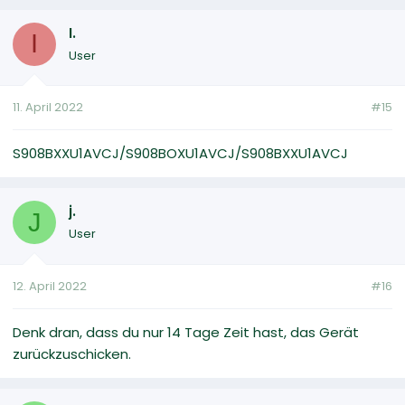
I.
I
User
11. April 2022
#15
S908BXXU1AVCJ/S908BOXU1AVCJ/S908BXXU1AVCJ
j.
J
User
12. April 2022
#16
Denk dran, dass du nur 14 Tage Zeit hast, das Gerät
zurückzuschicken.