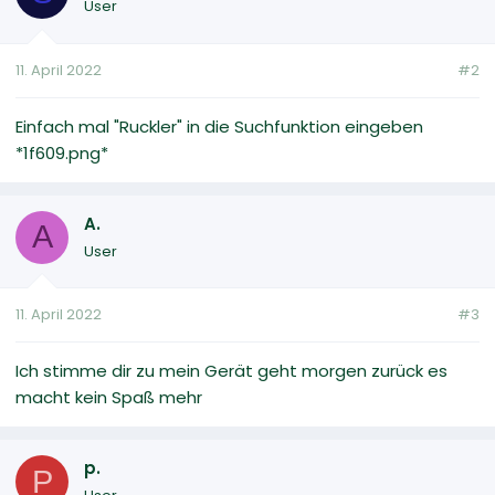
User
11. April 2022
#2
Einfach mal "Ruckler" in die Suchfunktion eingeben
*1f609.png*
A.
A
User
11. April 2022
#3
Ich stimme dir zu mein Gerät geht morgen zurück es
macht kein Spaß mehr
p.
P