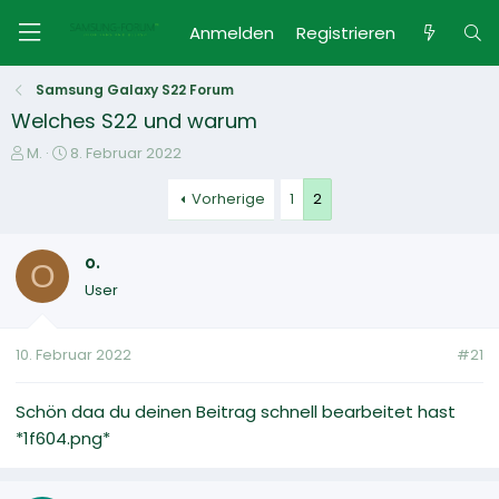
Anmelden
Registrieren
Samsung Galaxy S22 Forum
Welches S22 und warum
E
E
M.
8. Februar 2022
r
r
s
s
Vorherige
1
2
t
t
e
e
o.
l
l
O
l
l
User
e
t
r
a
m
10. Februar 2022
#21
Schön daa du deinen Beitrag schnell bearbeitet hast
*1f604.png*