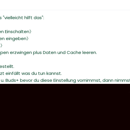
ielleicht hilft das":
n Einschalten》
oben eingeben》
n》
oppen erzwingen plus Daten und Cache leeren.
stellt.
zt einfällt was du tun kannst.
 u. Buds+ bevor du diese Einstellung vornimmst, dann nimmst