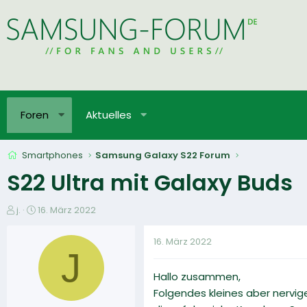
Foren
Aktuelles
Smartphones
Samsung Galaxy S22 Forum
S22 Ultra mit Galaxy Buds
E
E
j.
16. März 2022
r
r
s
s
16. März 2022
t
t
J
e
e
Hallo zusammen,
l
l
l
l
Folgendes kleines aber nervig
e
t