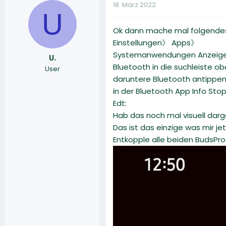
18. März 2022
U
Ok dann mache mal folgendes "v
Einstellungen》 Apps》
Systemanwendungen Anzeige
U.
Bluetooth in die suchleiste 
User
daruntere Bluetooth antippe
in der Bluetooth App Info St
Edt:
Hab das noch mal visuell darge
Das ist das einzige was mir jet
Entkopple alle beiden BudsPro