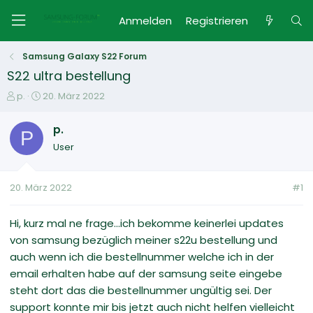
Anmelden
Registrieren
Samsung Galaxy S22 Forum
S22 ultra bestellung
E
E
p.
20. März 2022
r
r
s
s
p.
P
t
t
User
e
e
l
l
l
l
20. März 2022
#1
e
t
r
a
m
Hi, kurz mal ne frage...ich bekomme keinerlei updates
von samsung bezüglich meiner s22u bestellung und
auch wenn ich die bestellnummer welche ich in der
email erhalten habe auf der samsung seite eingebe
steht dort das die bestellnummer ungültig sei. Der
support konnte mir bis jetzt auch nicht helfen vielleicht