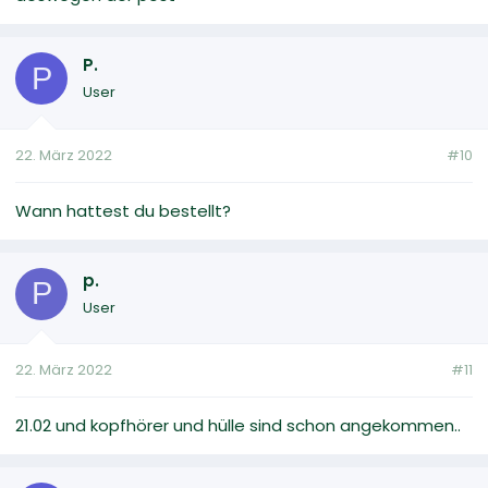
P.
P
User
22. März 2022
#10
Wann hattest du bestellt?
p.
P
User
22. März 2022
#11
21.02 und kopfhörer und hülle sind schon angekommen..