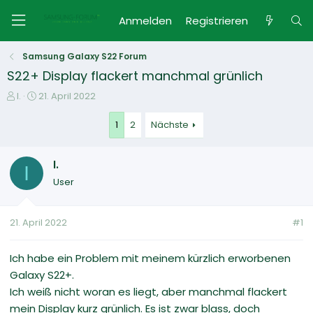
Anmelden
Registrieren
Samsung Galaxy S22 Forum
S22+ Display flackert manchmal grünlich
E
E
I.
21. April 2022
r
r
s
s
1
2
Nächste
t
t
e
e
I.
l
l
I
l
l
User
e
t
r
a
m
21. April 2022
#1
Ich habe ein Problem mit meinem kürzlich erworbenen
Galaxy S22+.
Ich weiß nicht woran es liegt, aber manchmal flackert
mein Display kurz grünlich. Es ist zwar blass, doch