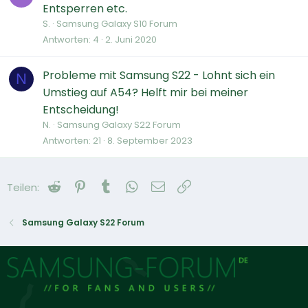
Entsperren etc.
S.
Samsung Galaxy S10 Forum
Antworten
4
2. Juni 2020
Probleme mit Samsung S22 - Lohnt sich ein
N
Umstieg auf A54? Helft mir bei meiner
Entscheidung!
N.
Samsung Galaxy S22 Forum
Antworten
21
8. September 2023
Reddit
Pinterest
Tumblr
WhatsApp
E-Mail
Link
Teilen:
Samsung Galaxy S22 Forum