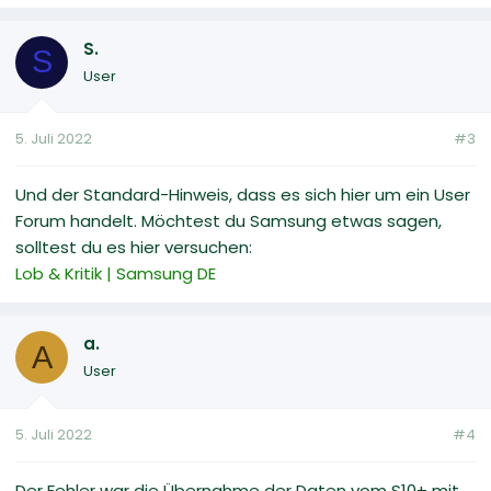
S.
S
User
5. Juli 2022
#3
Und der Standard-Hinweis, dass es sich hier um ein User
Forum handelt. Möchtest du Samsung etwas sagen,
solltest du es hier versuchen:
Lob & Kritik | Samsung DE
a.
A
User
5. Juli 2022
#4
Der Fehler war die Übernahme der Daten vom S10+ mit