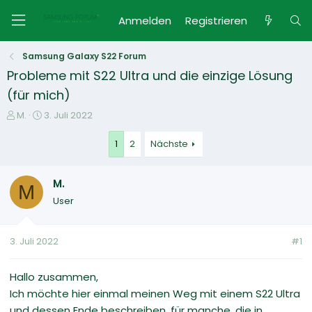
Anmelden
Registrieren
Samsung Galaxy S22 Forum
Probleme mit S22 Ultra und die einzige Lösung
(für mich)
E
E
M.
3. Juli 2022
r
r
s
s
1
2
Nächste
t
t
e
e
M.
l
l
M
l
l
User
e
t
r
a
m
3. Juli 2022
#1
Hallo zusammen,
Ich möchte hier einmal meinen Weg mit einem S22 Ultra
und dessen Ende beschreiben, für manche, die in