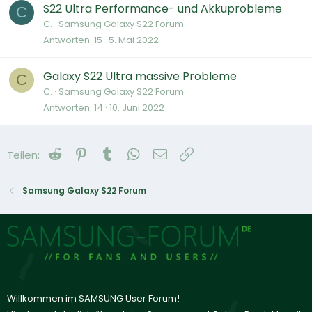
S22 Ultra Performance- und Akkuprobleme
C
C.
Samsung Galaxy S22 Forum
Antworten
15
5. Mai 2022
Galaxy S22 Ultra massive Probleme
C
C.
Samsung Galaxy S22 Forum
Antworten
14
10. Juni 2022
Reddit
Pinterest
Tumblr
WhatsApp
E-Mail
Link
Teilen:
Samsung Galaxy S22 Forum
Willkommen im SAMSUNG User Forum!