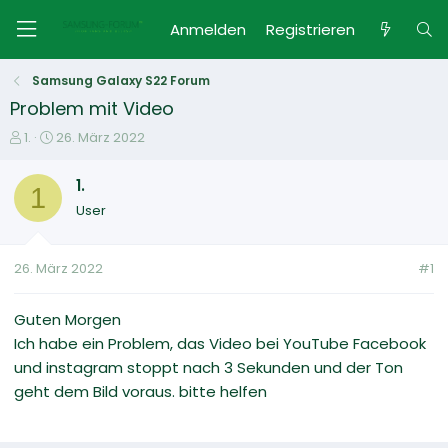
Anmelden
Registrieren
Samsung Galaxy S22 Forum
Problem mit Video
E
E
1.
26. März 2022
r
r
s
s
1.
1
t
t
User
e
e
l
l
l
l
26. März 2022
#1
e
t
r
a
m
Guten Morgen
Ich habe ein Problem, das Video bei YouTube Facebook
und instagram stoppt nach 3 Sekunden und der Ton
geht dem Bild voraus. bitte helfen