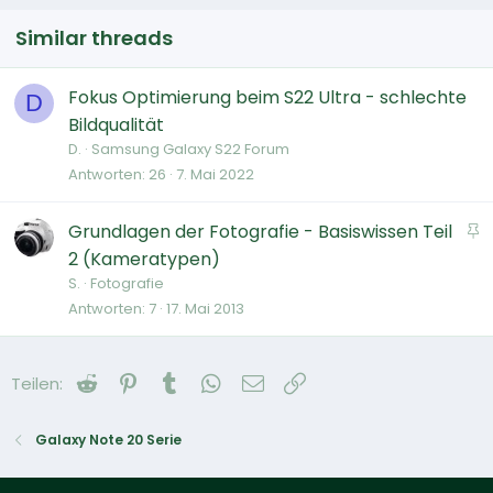
Similar threads
Fokus Optimierung beim S22 Ultra - schlechte
D
Bildqualität
D.
Samsung Galaxy S22 Forum
Antworten
26
7. Mai 2022
A
Grundlagen der Fotografie - Basiswissen Teil
n
2 (Kameratypen)
g
S.
Fotografie
e
Antworten
7
17. Mai 2013
p
i
Reddit
Pinterest
Tumblr
WhatsApp
E-Mail
Link
Teilen:
n
n
t
Galaxy Note 20 Serie