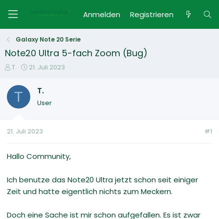
Anmelden
Registrieren
Galaxy Note 20 Serie
Note20 Ultra 5-fach Zoom (Bug)
E
E
T.
21. Juli 2023
r
r
s
s
T.
T
t
t
User
e
e
l
l
l
l
21. Juli 2023
#1
e
t
r
a
m
Hallo Community,
Ich benutze das Note20 Ultra jetzt schon seit einiger
Zeit und hatte eigentlich nichts zum Meckern.
Doch eine Sache ist mir schon aufgefallen. Es ist zwar