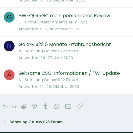
Antworten
16
26. September 2023
HW-Q995GC mein persönliches Review
G
G.
Home Entertainment (Heimkino)
Antworten
9
2. November 2023
Galaxy S22 6 Monate Erfahrungsbericht
N
N.
Samsung Galaxy S22 Forum
Antworten
24
27. April 2023
Seltsame CSC-Informationen / FW-Update
A
A.
Samsung Galaxy S22 Forum
Antworten
10
26. Oktober 2023
Reddit
Pinterest
Tumblr
WhatsApp
E-Mail
Link
Teilen:
Samsung Galaxy S23 Forum