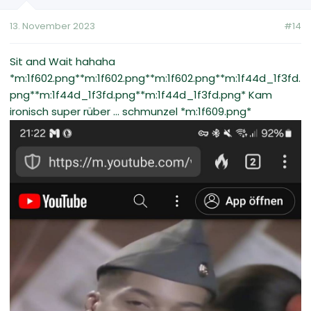
13. November 2023
#14
Sit and Wait hahaha
*m:1f602.png**m:1f602.png**m:1f602.png**m:1f44d_1f3fd.
png**m:1f44d_1f3fd.png**m:1f44d_1f3fd.png* Kam
ironisch super rüber ... schmunzel *m:1f609.png*