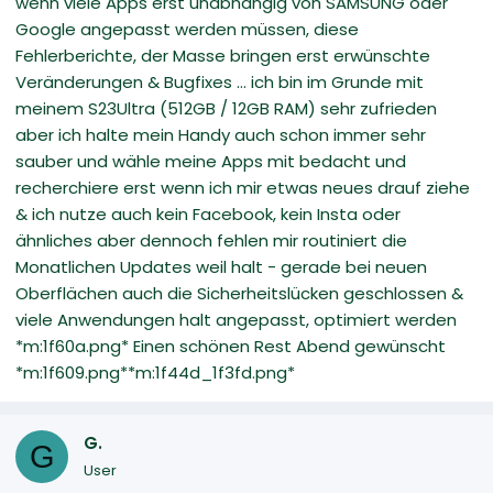
wenn viele Apps erst unabhängig von SAMSUNG oder
Google angepasst werden müssen, diese
Fehlerberichte, der Masse bringen erst erwünschte
Veränderungen & Bugfixes ... ich bin im Grunde mit
meinem S23Ultra (512GB / 12GB RAM) sehr zufrieden
aber ich halte mein Handy auch schon immer sehr
sauber und wähle meine Apps mit bedacht und
recherchiere erst wenn ich mir etwas neues drauf ziehe
& ich nutze auch kein Facebook, kein Insta oder
ähnliches aber dennoch fehlen mir routiniert die
Monatlichen Updates weil halt - gerade bei neuen
Oberflächen auch die Sicherheitslücken geschlossen &
viele Anwendungen halt angepasst, optimiert werden
*m:1f60a.png* Einen schönen Rest Abend gewünscht
*m:1f609.png**m:1f44d_1f3fd.png*
G.
G
User