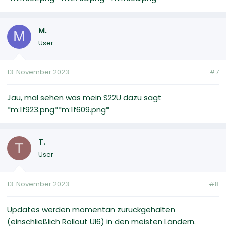
M.
M
User
13. November 2023
#7
Jau, mal sehen was mein S22U dazu sagt
*m:1f923.png**m:1f609.png*
T.
T
User
13. November 2023
#8
Updates werden momentan zurückgehalten
(einschließlich Rollout UI6) in den meisten Ländern.