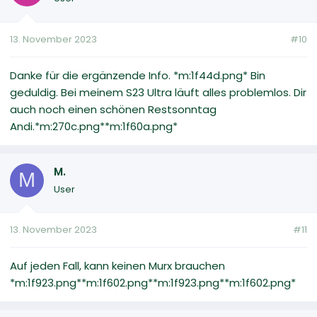
13. November 2023
#10
Danke für die ergänzende Info. *m:1f44d.png* Bin
geduldig. Bei meinem S23 Ultra läuft alles problemlos. Dir
auch noch einen schönen Restsonntag
Andi.*m:270c.png**m:1f60a.png*
M.
M
User
13. November 2023
#11
Auf jeden Fall, kann keinen Murx brauchen
*m:1f923.png**m:1f602.png**m:1f923.png**m:1f602.png*