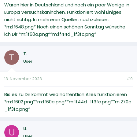
Waren hier in Deutschland und noch ein paar Wenige in
Europa Versuchskaninchen. Funktioniert wohl Einiges
nicht richtig. In mehreren Quellen nachzulesen
*m:1f648.png* Noch einen schönen Sonntag wünsche
ich Dir *m:1f60a.png**m:1f44d_1f3fc.png*
T.
T
User
13. November 2023
#9
Bis es zu Dir kommt wird hoffentlich Alles funktionieren
*m:1f602.png**m:1f60e.png**m:1f44d_1f3fc.png**m:270c
_1f3fc.png*
U.
U
User