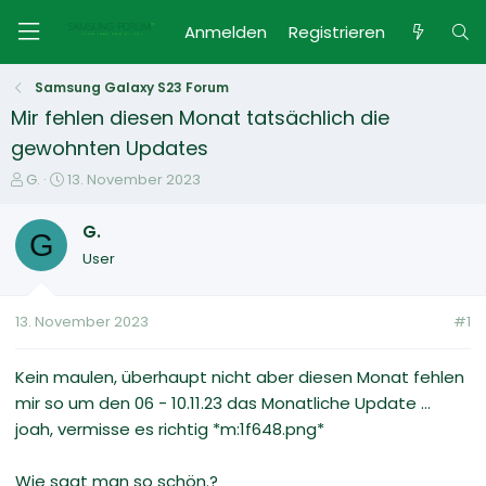
Anmelden
Registrieren
Samsung Galaxy S23 Forum
Mir fehlen diesen Monat tatsächlich die
gewohnten Updates
E
E
G.
13. November 2023
r
r
s
s
G.
G
t
t
User
e
e
l
l
l
l
13. November 2023
#1
e
t
r
a
m
Kein maulen, überhaupt nicht aber diesen Monat fehlen
mir so um den 06 - 10.11.23 das Monatliche Update ...
joah, vermisse es richtig *m:1f648.png*
Wie sagt man so schön.?