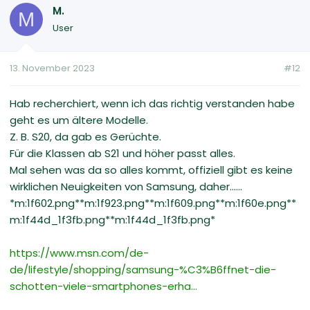
M.
M
User
13. November 2023
#12
Hab recherchiert, wenn ich das richtig verstanden habe
geht es um ältere Modelle.
Z. B. S20, da gab es Gerüchte.
Für die Klassen ab S21 und höher passt alles.
Mal sehen was da so alles kommt, offiziell gibt es keine
wirklichen Neuigkeiten von Samsung, daher......
*m:1f602.png**m:1f923.png**m:1f609.png**m:1f60e.png**
m:1f44d_1f3fb.png**m:1f44d_1f3fb.png*
https://www.msn.com/de-
de/lifestyle/shopping/samsung-%C3%B6ffnet-die-
schotten-viele-smartphones-erha...