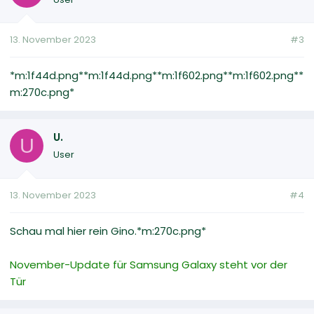
13. November 2023
#3
*m:1f44d.png**m:1f44d.png**m:1f602.png**m:1f602.png**
m:270c.png*
U.
U
User
13. November 2023
#4
Schau mal hier rein Gino.*m:270c.png*
November-Update für Samsung Galaxy steht vor der
Tür