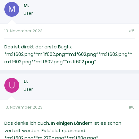
M.
M
User
13. November 2023
#5
Das ist direkt der erste Bugfix
*m:1f602.png**m:1f602.png**m:1f602.png**m:1f602.png**
m:1f602.png**m:1f602.png**m:1f602.png*
U.
U
User
13. November 2023
#6
Das denke ich auch. In einigen Ländern ist es schon
verteilt worden. Es bleibt spannend.
*m:1f602.png**m:270c.png**m:1f60a.png*