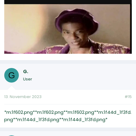
G.
G
User
13. November 2023
#15
*m:1f602.png**m:1f602.png**m:1f602.png**m:1f44d_1f3fd.
png**m:1f44d_1f3fd.png**m:1f44d_1f3fd.png*