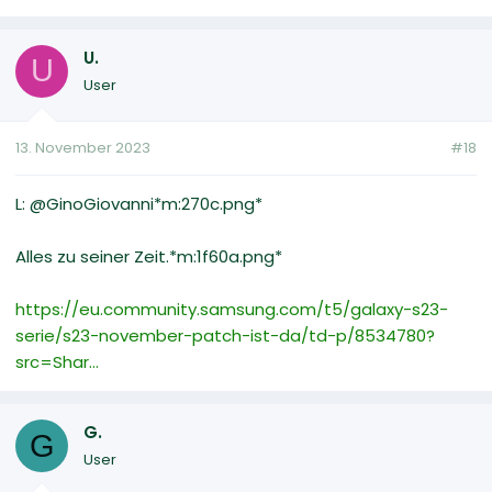
U.
U
User
13. November 2023
#18
L: @GinoGiovanni*m:270c.png*
Alles zu seiner Zeit.*m:1f60a.png*
https://eu.community.samsung.com/t5/galaxy-s23-
serie/s23-november-patch-ist-da/td-p/8534780?
src=Shar...
G.
G
User