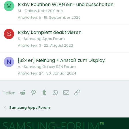
Bixby Routinen WLAN ein- und ausschalten
M
M.
Galaxy Note 20 Serie
Antworten
5
18. September 2020
Bixby komplett deaktivieren
S
S.
Samsung Apps Forum
Antworten
3
22. August 2023
[S24er] Meinung + Anstoß zum Display
N
n.
Samsung Galaxy S24 Forum
Antworten
24
30. Januar 2024
Reddit
Pinterest
Tumblr
WhatsApp
E-Mail
Link
Teilen:
Samsung Apps Forum