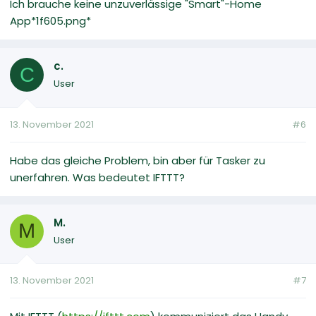
Ich brauche keine unzuverlässige "Smart"-Home
App*1f605.png*
c.
C
User
13. November 2021
#6
Habe das gleiche Problem, bin aber für Tasker zu
unerfahren. Was bedeutet IFTTT?
M.
M
User
13. November 2021
#7