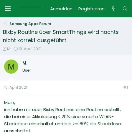
Anmelden
Registrieren
Samsung Apps Forum
Bixby Routine über SmartThings wird nachts
nicht korrekt ausgeführt
E
E
M.
10. April 2021
r
r
s
s
M.
M
t
t
User
e
e
l
l
l
l
10. April 2021
#1
e
t
r
a
m
Moin,
ich habe mir über Bixby Routines eine Routine erstellt,
die bei einer Akkuladung < 20% eine smarte WLAN-
Steckdose einschaltet und bei >= 80% die Steckdose
ausschaltet.