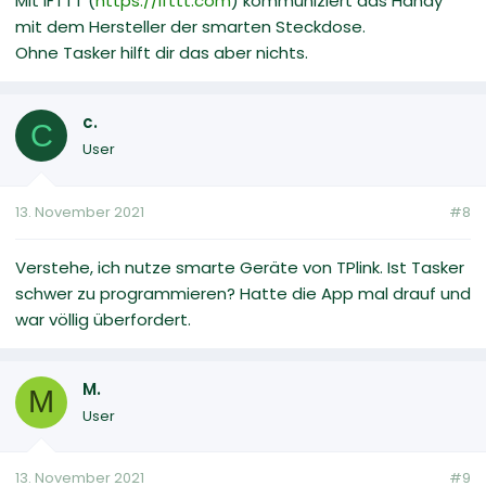
Mit IFTTT (
https://ifttt.com
) kommuniziert das Handy
mit dem Hersteller der smarten Steckdose.
Ohne Tasker hilft dir das aber nichts.
c.
C
User
13. November 2021
#8
Verstehe, ich nutze smarte Geräte von TPlink. Ist Tasker
schwer zu programmieren? Hatte die App mal drauf und
war völlig überfordert.
M.
M
User
13. November 2021
#9