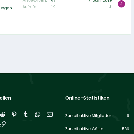
Antworten
41
7. Juni 2019
J
Aufrufe
1K
J.
lungen
eilen
Online-Statistiken
Reddit
Pinterest
Tumblr
WhatsApp
E-Mail
Zurzeit aktive Mitglieder
9
Link
Zurzeit aktive Gäste
589