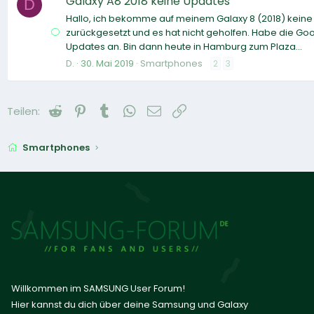
Galaxy A8 2018 keine Updates
D
Hallo, ich bekomme auf meinem Galaxy 8 (2018) keine
zurückgesetzt und es hat nicht geholfen. Habe die Go
Updates an. Bin dann heute in Hamburg zum Plaza...
D.
30. Mai 2019
Smartphones
2
3
Reddit
Pinterest
Tumblr
WhatsApp
E-Mail
Link
Teilen:
Smartphones
Willkommen im SAMSUNG User Forum!
Hier kannst du dich über deine Samsung und Galaxy