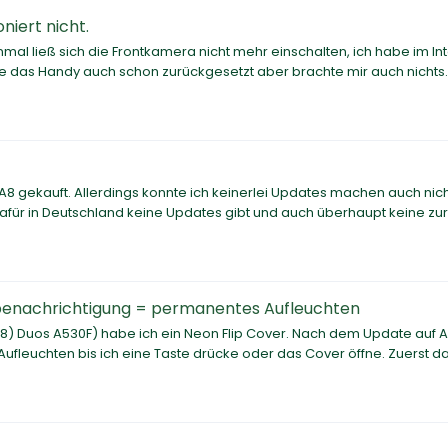
iert nicht.
nmal ließ sich die Frontkamera nicht mehr einschalten, ich habe im In
 das Handy auch schon zurückgesetzt aber brachte mir auch nichts
8 gekauft. Allerdings konnte ich keinerlei Updates machen auch nich
afür in Deutschland keine Updates gibt und auch überhaupt keine zur
rbenachrichtigung = permanentes Aufleuchten
18) Duos A530F) habe ich ein Neon Flip Cover. Nach dem Update auf 
ufleuchten bis ich eine Taste drücke oder das Cover öffne. Zuerst d