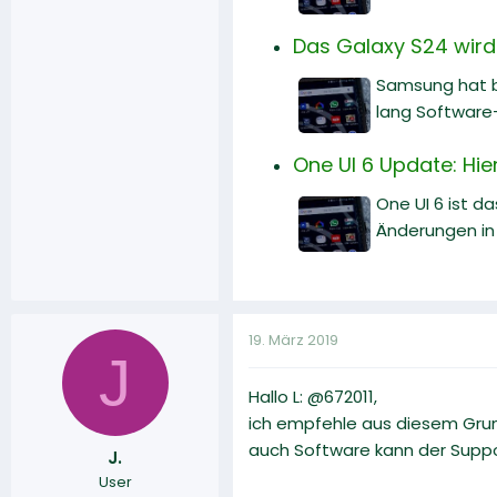
Das Galaxy S24 wird
Samsung hat b
lang Software
One UI 6 Update: Hi
One UI 6 ist d
Änderungen in 
19. März 2019
J
Hallo L: @672011,
ich empfehle aus diesem Grun
auch Software kann der Suppo
J.
User