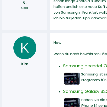
schon lange Android 8 und im 
6.
r
a
helfen endlich eine neue Soft
User
m
von Samsung in Frankfurt wollt
Ich bin für jeden Tipp dankbar!
K
Hey,
Wenn du nach bewährten Lösun
Kim
Samsung beendet On
Samsung ist se
Programm für d
Samsung Galaxy S22 
Haben Sie die
iPhone 14 sehe