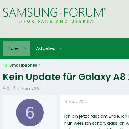
Foren
Aktuelles
Smartphones
Kein Update für Galaxy A8
E
E
6.
6. März 2019
r
r
s
s
6. März 2019
t
t
6
e
e
Ich bin jetzt fast am Ende. I
l
l
l
l
Nun weiß ich schon, dass ich 
e
t