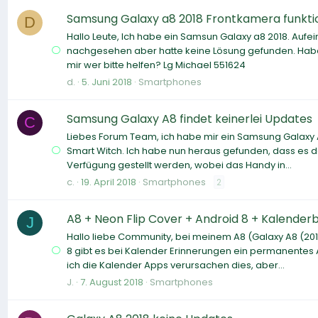
Samsung Galaxy a8 2018 Frontkamera funktion
D
Hallo Leute, Ich habe ein Samsun Galaxy a8 2018. Aufei
nachgesehen aber hatte keine Lösung gefunden. Habe
mir wer bitte helfen? Lg Michael 551624
d.
5. Juni 2018
Smartphones
Samsung Galaxy A8 findet keinerlei Updates
C
Liebes Forum Team, ich habe mir ein Samsung Galaxy A
Smart Witch. Ich habe nun heraus gefunden, dass es d
Verfügung gestellt werden, wobei das Handy in...
c.
19. April 2018
Smartphones
2
A8 + Neon Flip Cover + Android 8 + Kalende
J
Hallo liebe Community, bei meinem A8 (Galaxy A8 (20
8 gibt es bei Kalender Erinnerungen ein permanentes A
ich die Kalender Apps verursachen dies, aber...
J.
7. August 2018
Smartphones